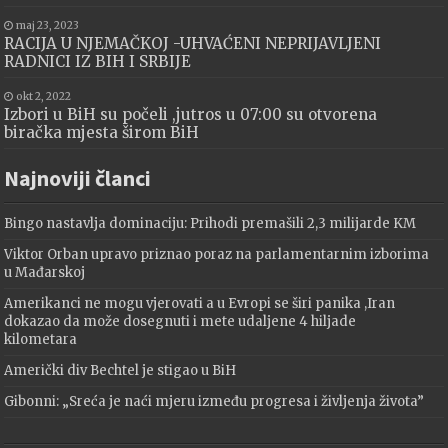
maj 23, 2023
RACIJA U NJEMAČKOJ -UHVAĆENI NEPRIJAVLJENI
RADNICI IZ BIH I SRBIJE
okt 2, 2022
Izbori u BiH su počeli ,jutros u 07:00 su otvorena
biračka mjesta širom BiH
Najnoviji članci
Bingo nastavlja dominaciju: Prihodi premašili 2,3 milijarde KM
Viktor Orban upravo priznao poraz na parlamentarnim izborima
u Mađarskoj
Amerikanci ne mogu vjerovati a u Evropi se širi panika ,Iran
dokazao da može dosegnuti i mete udaljene 4 hiljade
kilometara
Američki div Bechtel je stigao u BiH
Gibonni: „Sreća je naći mjeru između progresa i življenja života”