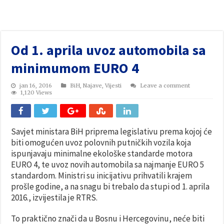
Od 1. aprila uvoz automobila sa
minimumom EURO 4
jan 16, 2016
BiH
,
Najave
,
Vijesti
Leave a comment
1,120 Views
Savjet ministara BiH priprema legislativu prema kojoj će
biti omogućen uvoz polovnih putničkih vozila koja
ispunjavaju minimalne ekološke standarde motora
EURO 4, te uvoz novih automobila sa najmanje EURO 5
standardom. Ministri su inicijativu prihvatili krajem
prošle godine, a na snagu bi trebalo da stupi od 1. aprila
2016., izvijestila je RTRS.
To praktično znači da u Bosnu i Hercegovinu, neće biti