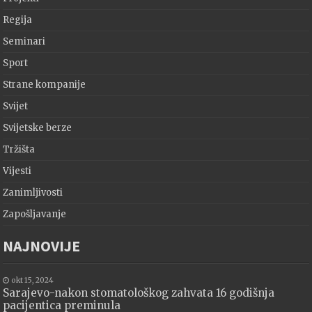
Regija
Seminari
Sport
Strane kompanije
Svijet
Svijetske berze
Tržišta
Vijesti
Zanimljivosti
Zapošljavanje
NAJNOVIJE
okt 15, 2024
Sarajevo-nakon stomatološkog zahvata 16 godišnja
pacijentica preminula