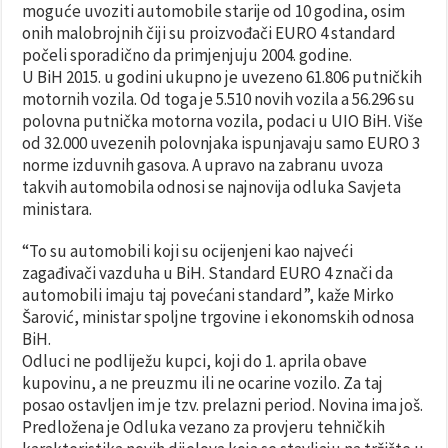
moguće uvoziti automobile starije od 10 godina, osim
onih malobrojnih čiji su proizvođači EURO 4 standard
počeli sporadično da primjenjuju 2004. godine.
U BiH 2015. u godini ukupno je uvezeno 61.806 putničkih
motornih vozila. Od toga je 5.510 novih vozila a 56.296 su
polovna putnička motorna vozila, podaci u UIO BiH. Više
od 32.000 uvezenih polovnjaka ispunjavaju samo EURO 3
norme izduvnih gasova. A upravo na zabranu uvoza
takvih automobila odnosi se najnovija odluka Savjeta
ministara.
“To su automobili koji su ocijenjeni kao najveći
zagađivači vazduha u BiH. Standard EURO 4 znači da
automobili imaju taj povećani standard”, kaže Mirko
Šarović, ministar spoljne trgovine i ekonomskih odnosa
BiH.
Odluci ne podliježu kupci, koji do 1. aprila obave
kupovinu, a ne preuzmu ili ne ocarine vozilo. Za taj
posao ostavljen im je tzv. prelazni period. Novina ima još.
Predložena je Odluka vezano za provjeru tehničkih