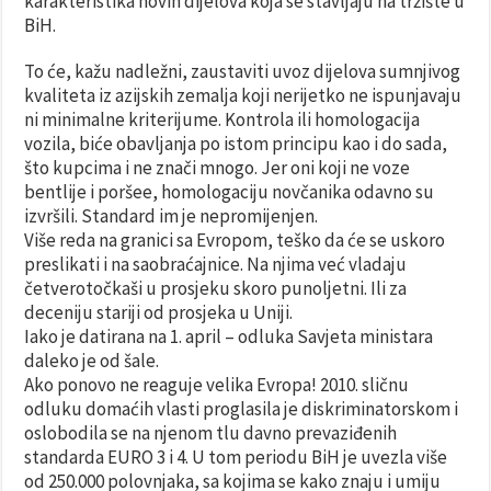
karakteristika novih dijelova koja se stavljaju na tržište u
BiH.
To će, kažu nadležni, zaustaviti uvoz dijelova sumnjivog
kvaliteta iz azijskih zemalja koji nerijetko ne ispunjavaju
ni minimalne kriterijume. Kontrola ili homologacija
vozila, biće obavljanja po istom principu kao i do sada,
što kupcima i ne znači mnogo. Јer oni koji ne voze
bentlije i poršee, homologaciju novčanika odavno su
izvršili. Standard im je nepromijenjen.
Više reda na granici sa Evropom, teško da će se uskoro
preslikati i na saobraćajnice. Na njima već vladaju
četverotočkaši u prosjeku skoro punoljetni. Ili za
deceniju stariji od prosjeka u Uniji.
Iako je datirana na 1. april – odluka Savjeta ministara
daleko je od šale.
Ako ponovo ne reaguje velika Evropa! 2010. sličnu
odluku domaćih vlasti proglasila je diskriminatorskom i
oslobodila se na njenom tlu davno prevaziđenih
standarda EURO 3 i 4. U tom periodu BiH je uvezla više
od 250.000 polovnjaka, sa kojima se kako znaju i umiju