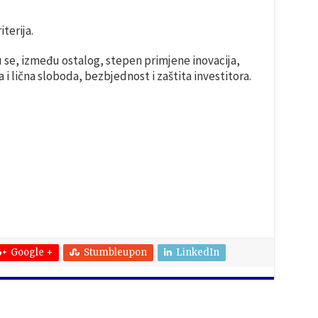
terija.
uju se, između ostalog, stepen primjene inovacija,
 i lična sloboda, bezbjednost i zaštita investitora.
Google +
Stumbleupon
LinkedIn