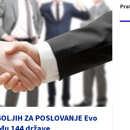
Pra
BOLJIH ZA POSLOVANJE Evo
eđu 144 države