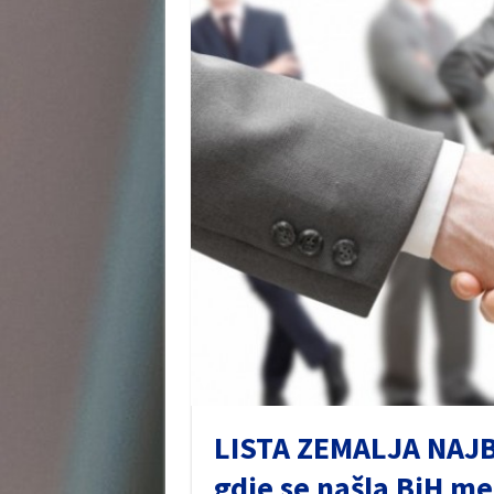
LISTA ZEMALJA NAJ
gdje se našla BiH m