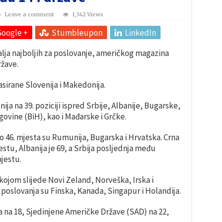
Leave a comment
1,342 Views
Google +
Stumbleupon
LinkedIn
alja najboljih za poslovanje, američkog magazina
ržave.
asirane Slovenija i Makedonija.
ija na 39. poziciji ispred Srbije, Albanije, Bugarske,
ovine (BiH), kao i Mađarske i Grčke.
 do 46. mjesta su Rumunija, Bugarska i Hrvatska. Crna
estu, Albanija je 69, a Srbija posljednja među
mjestu.
kojom slijede Novi Zeland, Norveška, Irska i
poslovanja su Finska, Kanada, Singapur i Holandija.
a na 18, Sjedinjene Američke Države (SAD) na 22,