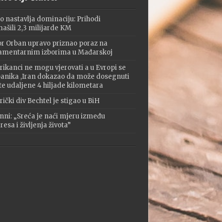
o nastavlja dominaciju: Prihodi
ašili 2,3 milijarde KM
or Orban upravo priznao poraz na
amentarnim izborima u Mađarskoj
ikanci ne mogu vjerovati a u Evropi se
 panika ,Iran dokazao da može dosegnuti
te udaljene 4 hiljade kilometara
ički div Bechtel je stigao u BiH
nni: „Sreća je naći mjeru između
esa i življenja života”