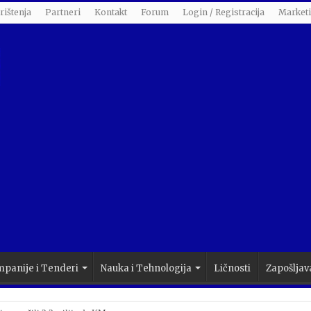
rištenja
Partneri
Kontakt
Forum
Login / Registracija
Market
panije i Tenderi
Nauka i Tehnologija
Ličnosti
Zapošljav