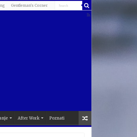
ing
Gentleman's Corner
anje
After Work
Poznati