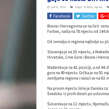
jan 8, 2016
Svijet
,
Tržišta
,
Vijesti
Facebook
Twitter
Bosna i Hercegovina se na listi zem
Forbes, našla na 78 mjestu od 144 d
Od zemalja iz regiona najbolje su pl
Slovenija je na 20. mjestu, a Makedon
Hrvatske, Crne Gore i Bosne i Herceg
Mađarska je na 42. poziciji, a od 44.
gora na 49 mjestu. Grčka je na 50. mj
zemljama regiona i nalazi se na 83. 
Na prvom mjestu liste je Danska za 
Švedska. U prvih deset po uslovima 
Švicarska je na 12. mjestu, Njemačk