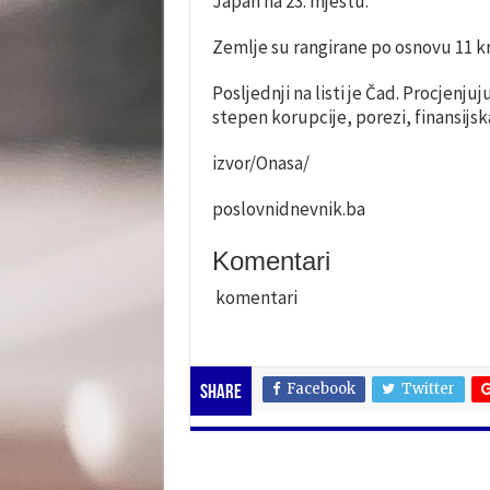
Japan na 23. mjestu.
Zemlje su rangirane po osnovu 11 kri
Posljednji na listi je Čad. Procjenj
stepen korupcije, porezi, finansijska
izvor/Onasa/
poslovnidnevnik.ba
Komentari
komentari
Facebook
Twitter
Share