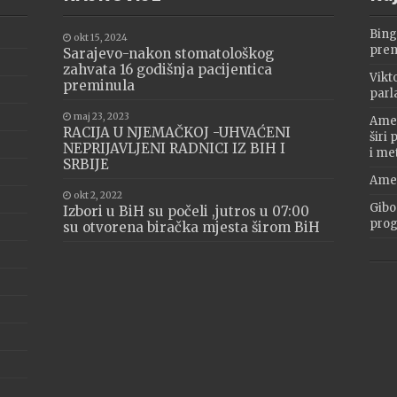
Bing
okt 15, 2024
prem
Sarajevo-nakon stomatološkog
zahvata 16 godišnja pacijentica
Vikt
preminula
parl
maj 23, 2023
Amer
RACIJA U NJEMAČKOJ -UHVAĆENI
širi
NEPRIJAVLJENI RADNICI IZ BIH I
i me
SRBIJE
Amer
okt 2, 2022
Gibo
Izbori u BiH su počeli ,jutros u 07:00
progr
su otvorena biračka mjesta širom BiH