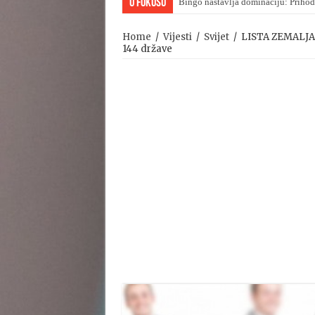
U Fokusu
Bingo nastavlja dominaciju: Prihod
Home
/
Vijesti
/
Svijet
/
LISTA ZEMALJA 
144 države