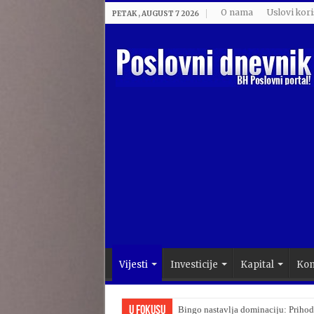
O nama
Uslovi kori
PETAK , AUGUST 7 2026
Vijesti
Investicije
Kapital
Kom
U Fokusu
Bingo nastavlja dominaciju: Prihod