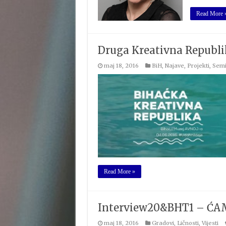
Read More 
Druga Kreativna Republik
maj 18, 2016
BiH
,
Najave
,
Projekti
,
Semi
Read More »
Interview20&BHT1 – Ć
maj 18, 2016
Gradovi
,
Ličnosti
,
Vijesti