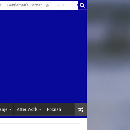
g
Gentleman's Corner
anje
After Work
Poznati