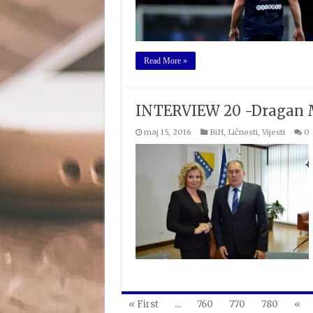
Read More »
INTERVIEW 20 -Dragan Me
maj 15, 2016
BiH
,
Ličnosti
,
Vijesti
0
« First
...
760
770
780
«