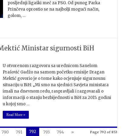
posljednji ligaški meč za PSG. Od punog Parka
Prinčeva oprostio se na najbolji mogući način,
golom, …
ktić Ministar sigurnosti BiH
U otvorenom razgovoru sa urednicom Sanelom
Prašović Gadžo na samom početku emisije Dragan
Mektić govorio je o tome kako ocjenjuje sigurnosnu
situaciju u BiH: „Mi smo na sjednici Savjeta ministara
imali na dnevnom redu, raspravljali i razgovarali o
informaciji o stanju bezbijednosti u BiH za 2015. godini
u kojoj smo …
Read More »
792
790
791
793
794
»
Page 792 of 853