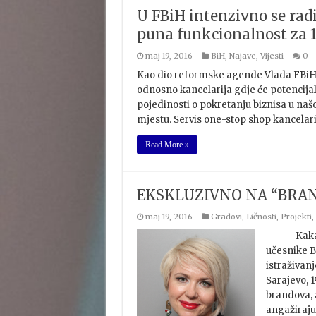
U FBiH intenzivno se rad
puna funkcionalnost za 1
maj 19, 2016
BiH
,
Najave
,
Vijesti
0
Kao dio reformske agende Vlada FBiH 
odnosno kancelarija gdje će potencijal
pojedinosti o pokretanju biznisa u naš
mjestu. Servis one-stop shop kancelarij
Read More »
EKSKLUZIVNO NA “BRAN
maj 19, 2016
Gradovi
,
Ličnosti
,
Projekti
,
Kakav će 
učesnike B
istraživan
Sarajevo, 1
brandova, a
angažiraju