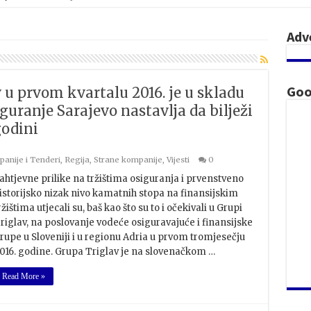
Adv
Goo
 u prvom kvartalu 2016. je u skladu
uranje Sarajevo nastavlja da bilježi
godini
anije i Tenderi
,
Regija
,
Strane kompanije
,
Vijesti
0
ahtjevne prilike na tržištima osiguranja i prvenstveno
istorijsko nizak nivo kamatnih stopa na finansijskim
ržištima utjecali su, baš kao što su to i očekivali u Grupi
riglav, na poslovanje vodeće osiguravajuće i finansijske
rupe u Sloveniji i u regionu Adria u prvom tromjesečju
016. godine. Grupa Triglav je na slovenačkom …
Read More »