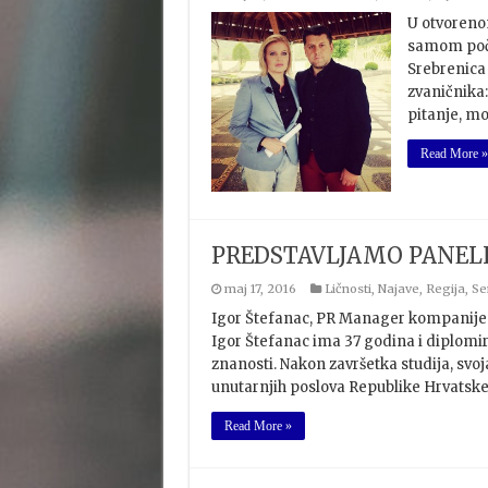
U otvoreno
samom poče
Srebrenica
zvaničnika:
pitanje, mo
Read More »
PREDSTAVLJAMO PANELI
maj 17, 2016
Ličnosti
,
Najave
,
Regija
,
Se
Igor Štefanac, PR Manager kompanije “I
Igor Štefanac ima 37 godina i diplomir
znanosti. Nakon završetka studija, svoj
unutarnjih poslova Republike Hrvatske,
Read More »