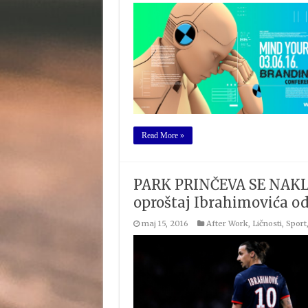
Read More »
PARK PRINČEVA SE NAKLO
oproštaj Ibrahimovića o
maj 15, 2016
After Work
,
Ličnosti
,
Sport