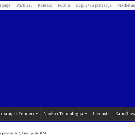
štenja
Partneri
Kontakt
Forum
Login / Registracija
Marketin
panije i Tenderi
Nauka i Tehnologija
Ličnosti
Zapošljav
i premašili 2,3 milijarde KM