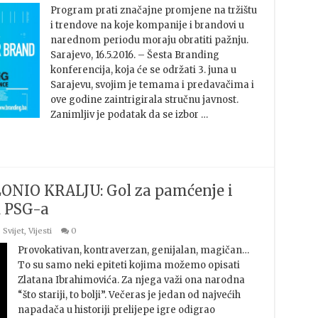
Program prati značajne promjene na tržištu
i trendove na koje kompanije i brandovi u
narednom periodu moraju obratiti pažnju.
Sarajevo, 16.5.2016. – Šesta Branding
konferencija, koja će se održati 3. juna u
Sarajevu, svojim je temama i predavačima i
ove godine zaintrigirala stručnu javnost.
Zanimljiv je podatak da se izbor …
NIO KRALJU: Gol za pamćenje i
d PSG-a
,
Svijet
,
Vijesti
0
Provokativan, kontraverzan, genijalan, magičan…
To su samo neki epiteti kojima možemo opisati
Zlatana Ibrahimovića. Za njega važi ona narodna
“što stariji, to bolji”. Večeras je jedan od najvećih
napadača u historiji prelijepe igre odigrao