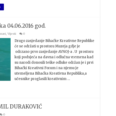
»
a 04.06.2016 god.
nari
,
Vijesti
0
Drugo zasjedanje Bihaćke Kreativne Republike
će se održati u prostoru Muzeja gdje je
odrzano prvo zasjedanje AVNOJ-a . U prostoru
koji podsjeća na davna i odlučna vremena kad
su narodi donosili teške odluke održan je i prvi
Bihaćki Kreativni Forum i na njemu je
utemeljena Bihaćka Kreativna Republika,a
učesnike proglasili kreativnim …
AMIL DURAKOVIĆ
0