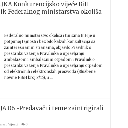
KA Konkurencijsko vijeće BiH
nik Federalnog ministarstva okoliša
Federalno ministarstvo okoliša i turizma BiH je u
potpunoj tajnosti i bez bilo kakvih konzultacija sa
zainteresiranim stranama, objavilo Pravilnik o
prestanku važenja Pravilnika o upravljanju
ambalažom i ambalažnim otpadom i Pravilnik o
prestanku važenja Pravilnika o upravljanju otpadom
od električnih i elektronskih proizvoda (Službene
novine FBiH broj 8/16), u …
6 -Predavači i teme zaintrigirali
nari
,
Vijesti
0