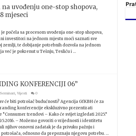
Pra
i na uvođenju one-stop shopova,
8 mjeseci
je počela sa procesom uvođenja one-stop shopova,
ni investitori na jednom mjestu moći saznati sve
oj zemlji, te dobijanje potrebnih dozvola na jednom
a već je pokrenut u Tešnju, Tesliću i …
DING KONFERENCIJI 06”
Seminari
,
Vijesti
0
biti potrošač budućnosti? Agencija GfKBH će za
randing konferencije ekskluzivno prezentirati
je “Consumer trendovi – Kako će svijet izgledati 2025.”
9.5.2016. – Možemo govoriti o vrijednosti i identitetu
li njihov osnovni zadatak je da privuku pažnju i
 potrošača, odnosno da prepoznaju njegovu potrebu. …