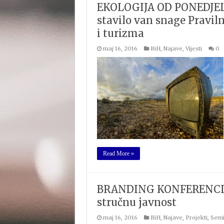
EKOLOGIJA OD PONEDJELJ
stavilo van snage Pravil
i turizma
maj 16, 2016
BiH
,
Najave
,
Vijesti
0
Read More »
BRANDING KONFERENCIJA 0
stručnu javnost
maj 16, 2016
BiH
,
Najave
,
Projekti
,
Semi