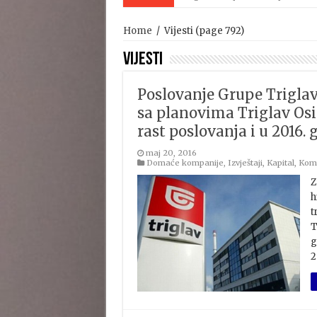
Home
/
Vijesti
(page 792)
Vijesti
Poslovanje Grupe Triglav
sa planovima Triglav Osig
rast poslovanja i u 2016. 
maj 20, 2016
Domaće kompanije
,
Izvještaji
,
Kapital
,
Komp
Z
h
t
T
g
2