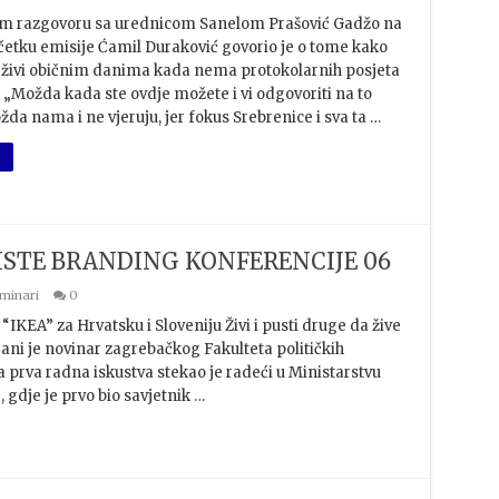
m razgovoru sa urednicom Sanelom Prašović Gadžo na
tku emisije Ćamil Duraković govorio je o tome kako
 živi običnim danima kada nema protokolarnih posjeta
 „Možda kada ste ovdje možete i vi odgovoriti na to
žda nama i ne vjeruju, jer fokus Srebrenice i sva ta …
STE BRANDING KONFERENCIJE 06
minari
0
KEA” za Hrvatsku i Sloveniju Živi i pusti druge da žive
ani je novinar zagrebačkog Fakulteta političkih
a prva radna iskustva stekao je radeći u Ministarstvu
 gdje je prvo bio savjetnik …