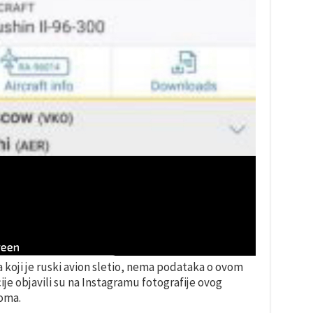
 koji je ruski avion sletio, nema podataka o ovom
acije objavili su na Instagramu fotografije ovog
oma.