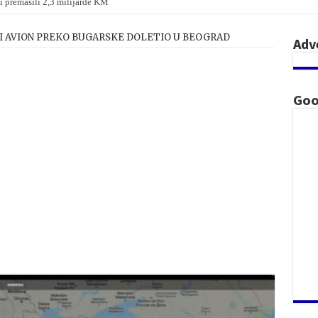
i premašili 2,3 milijarde KM
 na parlamentarnim izborima u Mađarskoj
I AVION PREKO BUGARSKE DOLETIO U BEOGRAD
Adv
Goo