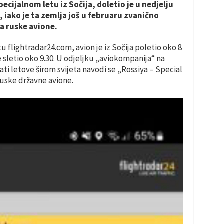
pecijalnom letu iz Sočija, doletio je u nedjelju
 iako je ta zemlja još u februaru zvanično
a ruske avione.
 flightradar24.com, avion je iz Sočija poletio oko 8
 sletio oko 9.30. U odjeljku „aviokompanija“ na
ti letove širom svijeta navodi se „Rossiya – Special
ruske državne avione.