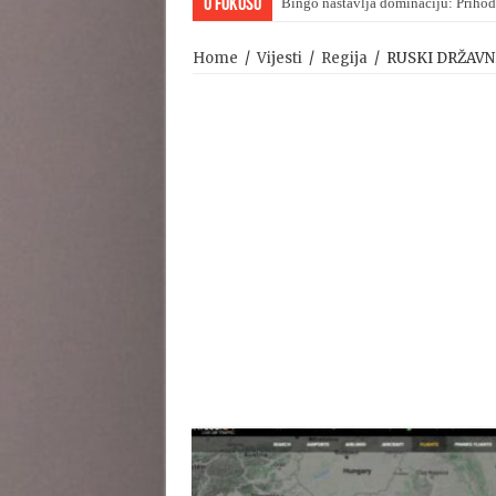
U Fokusu
Bingo nastavlja dominaciju: Prihod
Viktor Orban upravo priznao poraz
Home
/
Vijesti
/
Regija
/
RUSKI DRŽAVN