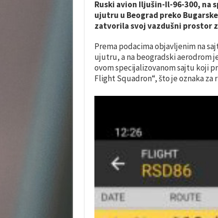
Ruski avion Iljušin-Il-96-300, na s
ujutru u Beograd preko Bugarske,
zatvorila svoj vazdušni prostor z
Prema podacima objavljenim na sajtu
ujutru, a na beogradski aerodrom je
ovom specijalizovanom sajtu koji pra
Flight Squadron“, što je oznaka za 