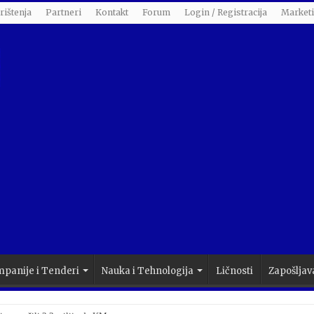
rištenja
Partneri
Kontakt
Forum
Login / Registracija
Market
panije i Tenderi
Nauka i Tehnologija
Ličnosti
Zapošljav