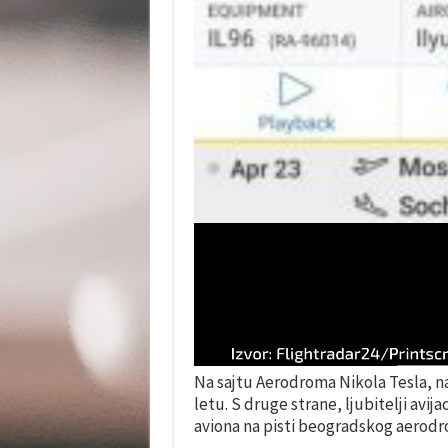
Na sajtu Aerodroma Nikola Tesla, na
letu. S druge strane, ljubitelji avij
aviona na pisti beogradskog aerodr