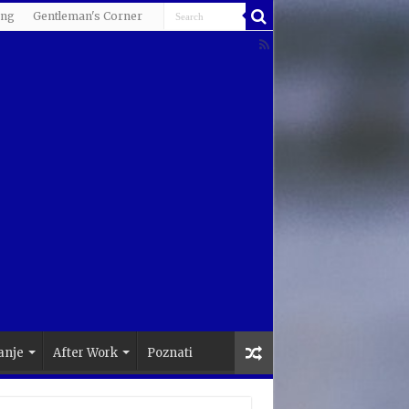
ing
Gentleman's Corner
anje
After Work
Poznati