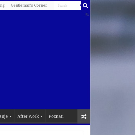
ing
Gentleman's Corner
anje
After Work
Poznati