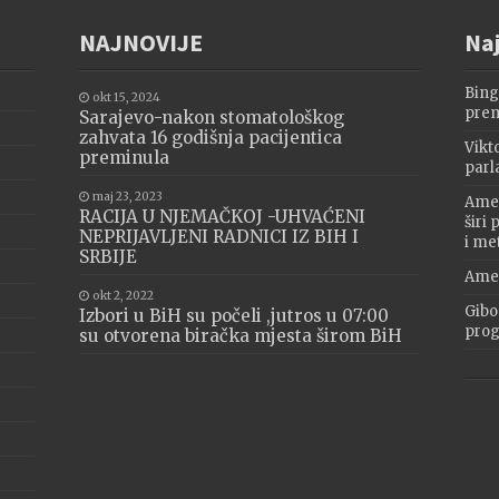
NAJNOVIJE
Naj
Bing
okt 15, 2024
prem
Sarajevo-nakon stomatološkog
zahvata 16 godišnja pacijentica
Vikt
preminula
parl
maj 23, 2023
Amer
RACIJA U NJEMAČKOJ -UHVAĆENI
širi
NEPRIJAVLJENI RADNICI IZ BIH I
i me
SRBIJE
Amer
okt 2, 2022
Gibo
Izbori u BiH su počeli ,jutros u 07:00
progr
su otvorena biračka mjesta širom BiH