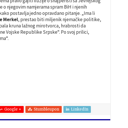
ema pravo gajiti iluzije o snajperisti sa Jevrejskog
ije o njegovim namjerama spram BiH i njenih
akako postavlja jedno opravdano pitanje. „Ima li
e Merkel
, prestao biti miljenik njemačke politike,
pala kruna lažnog mirotvorca, hrabrosti da
e Vojske Republike Srpske“. Po svoj prilici,
ema“.
Google +
Stumbleupon
LinkedIn