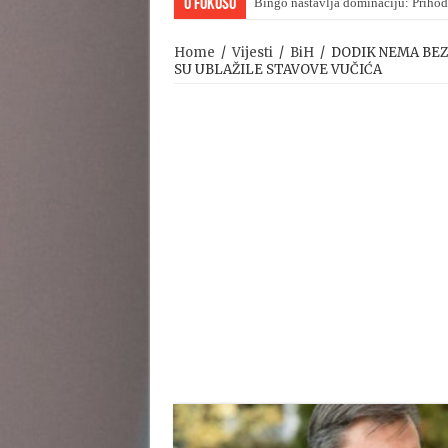
U Fokusu
Bingo nastavlja dominaciju: Prihod
Home
/
Vijesti
/
BiH
/
DODIK NEMA BEZ
SU UBLAŽILE STAVOVE VUČIĆA