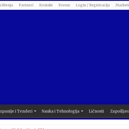
rištenja
Partneri
Kontakt
Forum
Login / Registracija
Market
panije i Tenderi
Nauka i Tehnologija
Ličnosti
Zapošljav