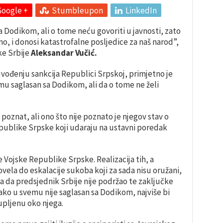
Google +
Stumbleupon
LinkedIn
Dodikom, ali o tome neću govoriti u javnosti, zato
no, i donosi katastrofalne posljedice za naš narod”,
ke Srbije
Aleksandar Vučić.
uvođenju sankcija Republici Srpskoj, primjetno je
mu saglasan sa Dodikom, ali da o tome ne želi
poznat, ali ono što nije poznato je njegov stav o
ublike Srpske koji udaraju na ustavni poredak
 Vojske Republike Srpske. Realizacija tih, a
vela do eskalacije sukoba koji za sada nisu oružani,
ica da predsjednik Srbije nije podržao te zaključke
kako u svemu nije saglasan sa Dodikom, najviše bi
upljenu oko njega.