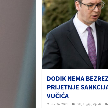
DODIK NEMA BEZREZ
PRIJETNJE SANKCIJ
VUČIĆA
dec 26, 2021
BiH
,
Regija
,
Vijesti