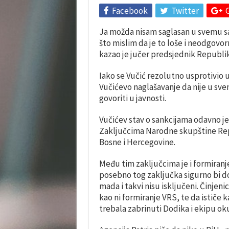
Facebook
Twitter
Ja možda nisam saglasan u svemu sa 
što mislim da je to loše i neodgovor
kazao je jučer predsjednik Republi
Iako se Vučić rezolutno usprotivio 
Vučićevo naglašavanje da nije u sve
govoriti u javnosti.
Vučićev stav o sankcijama odavno je 
Zaključcima Narodne skupštine Rep
Bosne i Hercegovine.
Među tim zaključcima je i formiranje
posebno tog zaključka sigurno bi do
mada i takvi nisu isključeni. Činjen
kao ni formiranje VRS, te da ističe 
trebala zabrinuti Dodika i ekipu ok