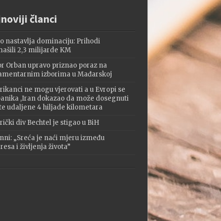
noviji članci
o nastavlja dominaciju: Prihodi
ašili 2,3 milijarde KM
or Orban upravo priznao poraz na
amentarnim izborima u Mađarskoj
ikanci ne mogu vjerovati a u Evropi se
 panika ,Iran dokazao da može dosegnuti
te udaljene 4 hiljade kilometara
ički div Bechtel je stigao u BiH
nni: „Sreća je naći mjeru između
esa i življenja života”