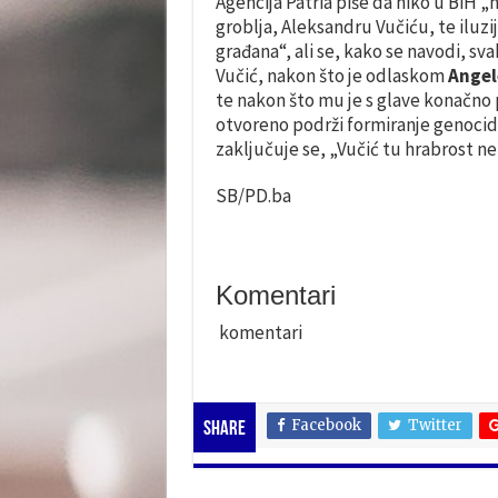
Agencija Patria piše da niko u BiH „n
groblja, Aleksandru Vučiću, te iluz
građana“, ali se, kako se navodi, sv
Vučić, nakon što je odlaskom
Angel
te nakon što mu je s glave konačno 
otvoreno podrži formiranje genocidn
zaključuje se, „Vučić tu hrabrost n
SB/PD.ba
Komentari
komentari
Facebook
Twitter
Share