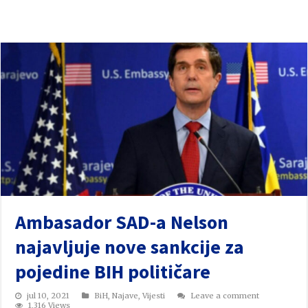
Ambasador SAD-a Nelson
najavljuje nove sankcije za
pojedine BIH političare
jul 10, 2021
BiH
,
Najave
,
Vijesti
Leave a comment
1,316 Views