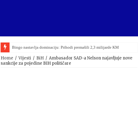
Bingo nastavlja dominaciju: Prihodi premašili 2,3 milijarde KM
Viktor Orban upravo priznao poraz na parlamentarnim izborima u Mađarsko
Home
/
Vijesti
/
BiH
/
Ambasador SAD-a Nelson najavljuje nove
sankcije za pojedine BIH političare