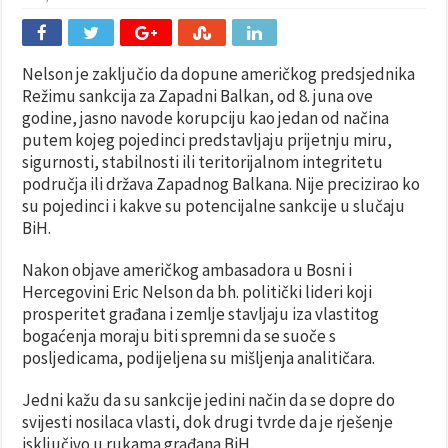
Nelson je zaključio da dopune američkog predsjednika
Režimu sankcija za Zapadni Balkan, od 8. juna ove
godine, jasno navode korupciju kao jedan od načina
putem kojeg pojedinci predstavljaju prijetnju miru,
sigurnosti, stabilnosti ili teritorijalnom integritetu
područja ili država Zapadnog Balkana. Nije precizirao ko
su pojedinci i kakve su potencijalne sankcije u slučaju
BiH.
Nakon objave američkog ambasadora u Bosni i
Hercegovini Eric Nelson da bh. politički lideri koji
prosperitet građana i zemlje stavljaju iza vlastitog
bogaćenja moraju biti spremni da se suoče s
posljedicama, podijeljena su mišljenja analitičara.
Jedni kažu da su sankcije jedini način da se dopre do
svijesti nosilaca vlasti, dok drugi tvrde da je rješenje
isključivo u rukama građana BiH.