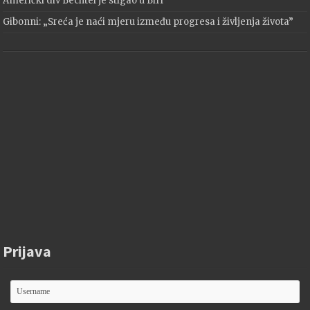
Američki div Bechtel je stigao u BiH
Gibonni: „Sreća je naći mjeru između progresa i življenja života”
Prijava