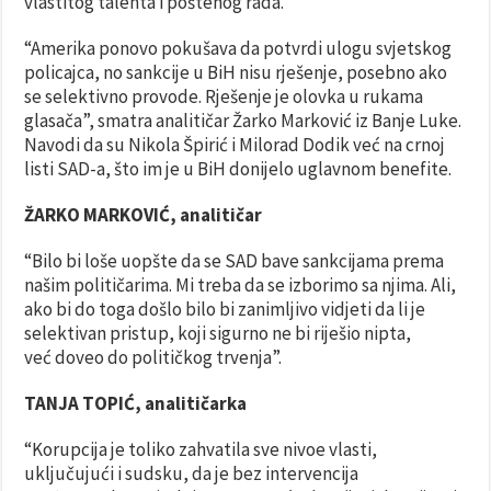
vlastitog talenta i poštenog rada.”
“Amerika ponovo pokušava da potvrdi ulogu svjetskog
policajca, no sankcije u BiH nisu rješenje, posebno ako
se selektivno provode. Rješenje je olovka u rukama
glasača”, smatra analitičar Žarko Marković iz Banje Luke.
Navodi da su Nikola Špirić i Milorad Dodik već na crnoj
listi SAD-a, što im je u BiH donijelo uglavnom benefite.
ŽARKO MARKOVIĆ, analitičar
“Bilo bi loše uopšte da se SAD bave sankcijama prema
našim političarima. Mi treba da se izborimo sa njima. Ali,
ako bi do toga došlo bilo bi zanimljivo vidjeti da li je
selektivan pristup, koji sigurno ne bi riješio nipta,
već doveo do političkog trvenja”.
TANJA TOPIĆ, analitičarka
“Korupcija je toliko zahvatila sve nivoe vlasti,
uključujući i sudsku, da je bez intervencija