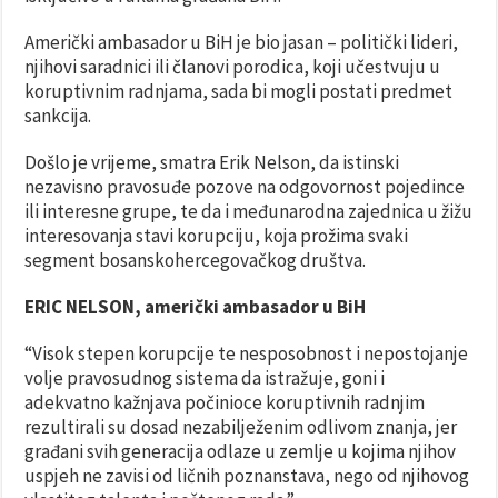
Američki ambasador u BiH je bio jasan – politički lideri,
njihovi saradnici ili članovi porodica, koji učestvuju u
koruptivnim radnjama, sada bi mogli postati predmet
sankcija.
Došlo je vrijeme, smatra Erik Nelson, da istinski
nezavisno pravosuđe pozove na odgovornost pojedince
ili interesne grupe, te da i međunarodna zajednica u žižu
interesovanja stavi korupciju, koja prožima svaki
segment bosanskohercegovačkog društva.
ERIC NELSON, američki ambasador u BiH
“Visok stepen korupcije te nesposobnost i nepostojanje
volje pravosudnog sistema da istražuje, goni i
adekvatno kažnjava počinioce koruptivnih radnjim
rezultirali su dosad nezabilježenim odlivom znanja, jer
građani svih generacija odlaze u zemlje u kojima njihov
uspjeh ne zavisi od ličnih poznanstava, nego od njihovog