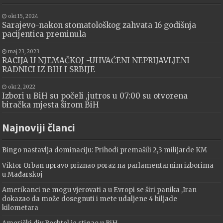
okt 15, 2024
Sarajevo-nakon stomatološkog zahvata 16 godišnja
pacijentica preminula
maj 23, 2023
RACIJA U NJEMAČKOJ -UHVAĆENI NEPRIJAVLJENI
RADNICI IZ BIH I SRBIJE
okt 2, 2022
Izbori u BiH su počeli ,jutros u 07:00 su otvorena
biračka mjesta širom BiH
Najnoviji članci
Bingo nastavlja dominaciju: Prihodi premašili 2,3 milijarde KM
Viktor Orban upravo priznao poraz na parlamentarnim izborima
u Mađarskoj
Amerikanci ne mogu vjerovati a u Evropi se širi panika ,Iran
dokazao da može dosegnuti i mete udaljene 4 hiljade
kilometara