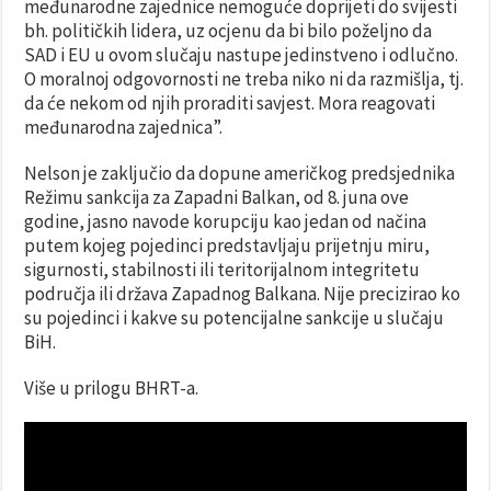
međunarodne zajednice nemoguće doprijeti do svijesti
bh. političkih lidera, uz ocjenu da bi bilo poželjno da
SAD i EU u ovom slučaju nastupe jedinstveno i odlučno.
O moralnoj odgovornosti ne treba niko ni da razmišlja, tj.
da će nekom od njih proraditi savjest. Mora reagovati
međunarodna zajednica”.
Nelson je zaključio da dopune američkog predsjednika
Režimu sankcija za Zapadni Balkan, od 8. juna ove
godine, jasno navode korupciju kao jedan od načina
putem kojeg pojedinci predstavljaju prijetnju miru,
sigurnosti, stabilnosti ili teritorijalnom integritetu
područja ili država Zapadnog Balkana. Nije precizirao ko
su pojedinci i kakve su potencijalne sankcije u slučaju
BiH.
Više u prilogu BHRT-a.