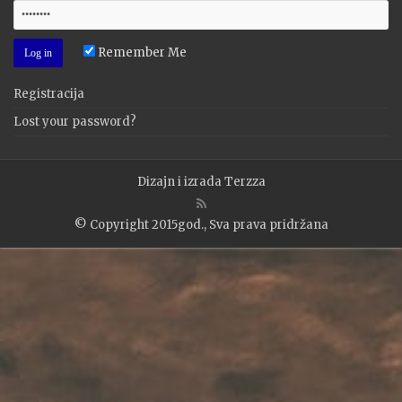
Remember Me
Registracija
Lost your password?
Dizajn i izrada
Terzza
© Copyright 2015god., Sva prava pridržana
WP2Social Auto Publish
Powered By :
XYZScripts.com