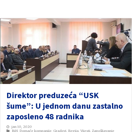
Direktor preduzeća “USK
šume”: U jednom danu zastalno
zaposleno 48 radnika
jan 10, 2020
BiH
,
Domaće kompanije
,
Gradovi
,
Regija
,
Vijesti
,
Zapošljavanje