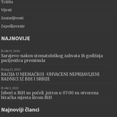
Tržišta
Vijesti
Zanimljivosti
Zapošljavanje
NAJNOVIJE
okt 15, 2024
Sarajevo-nakon stomatološkog zahvata 16 godišnja
pacijentica preminula
maj 23, 2023
RACIJA U NJEMAČKOJ -UHVAĆENI NEPRIJAVLJENI
RADNICI IZ BIH I SRBIJE
okt 2, 2022
Izbori u BiH su počeli ,jutros u 07:00 su otvorena
biračka mjesta širom BiH
Najnoviji članci