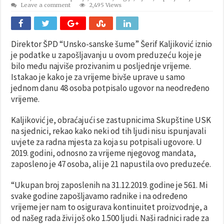
Leave a comment
2,495 Views
Direktor ŠPD “Unsko-sanske šume” Šerif Kaljiković iznio
je podatke u zapošljavanju u ovom preduzeću koje je
bilo među najviše prozivanim u posljednje vrijeme.
Istakao je kako je za vrijeme bivše uprave u samo
jednom danu 48 osoba potpisalo ugovor na neodređeno
vrijeme.
Kaljiković je, obraćajući se zastupnicima Skupštine USK
na sjednici, rekao kako neki od tih ljudi nisu ispunjavali
uvjete za radna mjesta za koja su potpisali ugovore. U
2019. godini, odnosno za vrijeme njegovog mandata,
zaposleno je 47 osoba, ali je 21 napustila ovo preduzeće.
“Ukupan broj zaposlenih na 31.12.2019. godine je 561. Mi
svake godine zapošljavamo radnike i na određeno
vrijeme jer nam to osigurava kontinuitet proizvodnje, a
od našeg rada živi još oko 1.500 ljudi. Naši radnici rade za