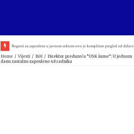
Regresi za zaposlene u javnom sektoru-ovo je kompletan pregled od držav
Home
/
Vijesti
/
BiH
/
Direktor preduzeća “USK šume”: U jednom
danu zastalno zaposleno 48 radnika