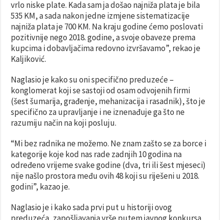
vrlo niske plate. Kada sam ja došao najniža plata je bila
535 KM, a sada nakon jedne izmjene sistematizacije
najniža plata je 700 KM. Na kraju godine ćemo poslovati
pozitivnije nego 2018. godine, a svoje obaveze prema
kupcima i dobavljačima redovno izvršavamo”, rekao je
Kaljiković.
Naglasio je kako su oni specifično preduzeće –
konglomerat koji se sastoji od osam odvojenih firmi
(šest šumarija, građenje, mehanizacija i rasadnik), što je
specifično za upravljanje i ne iznenađuje ga što ne
razumiju način na koji posluju.
“Mi bez radnika ne možemo. Ne znam zašto se za borce i
kategorije koje kod nas rade zadnjih 10 godina na
određeno vrijeme svake godine (dva, tri ili šest mjeseci)
nije našlo prostora među ovih 48 koji su riješeni u 2018.
godini”, kazao je.
Naglasio je i kako sada prvi put u historiji ovog
preduzeća, zapošljavanja vrše putem javnog konkursa,