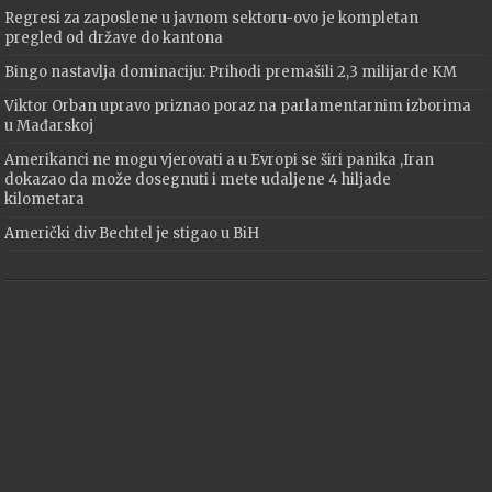
Regresi za zaposlene u javnom sektoru-ovo je kompletan
pregled od države do kantona
Bingo nastavlja dominaciju: Prihodi premašili 2,3 milijarde KM
Viktor Orban upravo priznao poraz na parlamentarnim izborima
u Mađarskoj
Amerikanci ne mogu vjerovati a u Evropi se širi panika ,Iran
dokazao da može dosegnuti i mete udaljene 4 hiljade
kilometara
Američki div Bechtel je stigao u BiH