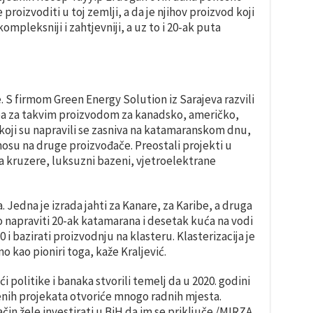
proizvoditi u toj zemlji, a da je njihov proizvod koji
kompleksniji i zahtjevniji, a uz to i 20-ak puta
. S firmom Green Energy Solution iz Sarajeva razvili
eba za takvim proizvodom za kanadsko, američko,
 koji su napravili se zasniva na katamaranskom dnu,
osu na druge proizvođače. Preostali projekti u
za kruzere, luksuzni bazeni, vjetroelektrane
Jedna je izrada jahti za Kanare, za Karibe, a druga
 napraviti 20-ak katamarana i desetak kuća na vodi
 i bazirati proizvodnju na klasteru. Klasterizacija je
 kao pioniri toga, kaže Kraljević.
 politike i banaka stvorili temelj da u 2020. godini
ih projekata otvoriće mnogo radnih mjesta.
način žele investirati u BiH da im se priključe./MIRZA