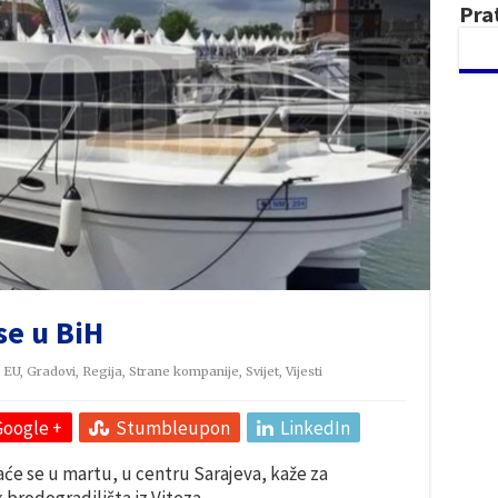
Pra
se u BiH
,
EU
,
Gradovi
,
Regija
,
Strane kompanije
,
Svijet
,
Vijesti
Google +
Stumbleupon
LinkedIn
će se u martu, u centru Sarajeva, kaže za