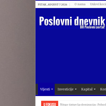
O nama
Uslovi kori
PETAK , AUGUST 7 2026
Vijesti
Investicije
Kapital
Kom
U Fokusu
Viktor Orban upravo priznao poraz