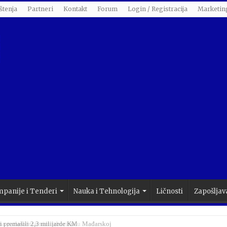
štenja
Partneri
Kontakt
Forum
Login / Registracija
Marketin
panije i Tenderi
Nauka i Tehnologija
Ličnosti
Zapošljav
 na parlamentarnim izborima u Mađarskoj