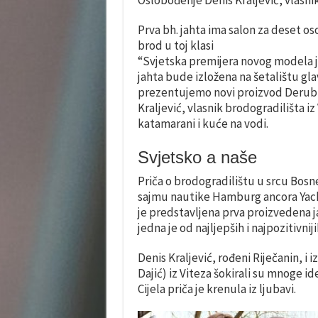
Oslobođenje Denis Kraljević, vlasnik
Prva bh. jahta ima salon za deset oso
brod u toj klasi
“Svjetska premijera novog modela ja
jahta bude izložena na šetalištu gl
prezentujemo novi proizvod Derubis
Kraljević, vlasnik brodogradilišta i
katamarani i kuće na vodi.
Svjetsko a naše
Priča o brodogradilištu u srcu Bo
sajmu nautike Hamburg ancora Yac
je predstavljena prva proizvedena jah
jedna je od najljepših i najpozitivnij
Denis Kraljević, rođeni Riječanin, i 
Dajić) iz Viteza šokirali su mnoge 
Cijela priča je krenula iz ljubavi.