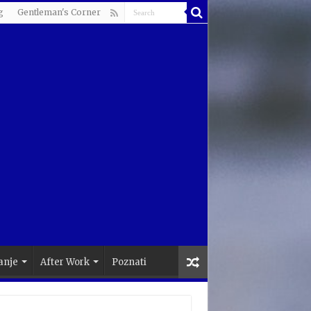
g
Gentleman's Corner
anje
After Work
Poznati