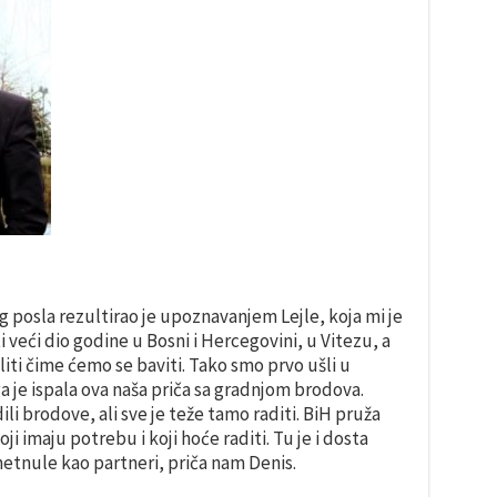
g posla rezultirao je upoznavanjem Lejle, koja mi je
i veći dio godine u Bosni i Hercegovini, u Vitezu, a
liti čime ćemo se baviti. Tako smo prvo ušli u
a je ispala ova naša priča sa gradnjom brodova.
i brodove, ali sve je teže tamo raditi. BiH pruža
oji imaju potrebu i koji hoće raditi. Tu je i dosta
metnule kao partneri, priča nam Denis.