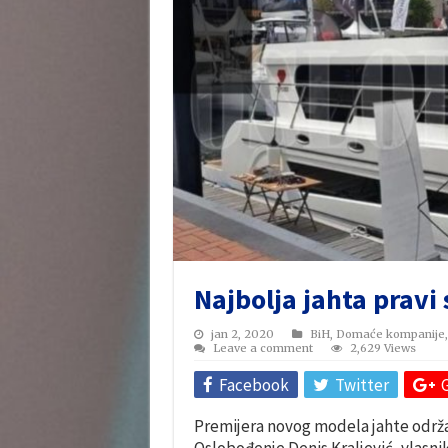
Najbolja jahta pravi 
jan 2, 2020
BiH
,
Domaće kompanije
Leave a comment
2,629 Views
Facebook
Twitter
Premijera novog modela jahte održa