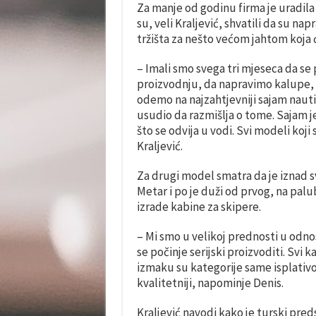
Za manje od godinu firma je uradil
su, veli Kraljević, shvatili da su na
tržišta za nešto većom jahtom koja ć
– Imali smo svega tri mjeseca da s
proizvodnju, da napravimo kalupe, 
odemo na najzahtjevniji sajam nautik
usudio da razmišlja o tome. Sajam j
što se odvija u vodi. Svi modeli koji
Kraljević.
Za drugi model smatra da je iznad sv
Metar i po je duži od prvog, na palu
izrade kabine za skipere.
– Mi smo u velikoj prednosti u odnos
se počinje serijski proizvoditi. Svi 
izmaku su kategorije same isplativ
kvalitetniji, napominje Denis.
Kraljević navodi kako je turski pr