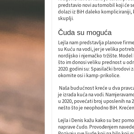
predstavio novi automobil koji će se 
dolazi iz BiH daleko kompliciraniji, 
skuplji.
​Čuda su moguća
Lejla nam predstavlja planove firme
su Kuću na vodi, jer je velika potr
nordijsko i njemačko tržište. Model
što im donosi veliku prednost u odn
2020. godini su: Spasilački brodovi 
okomite osi i kamp-prikolice.
Naša budućnost kreće u dva pravca. 
je izrada kuća na vodi. Namjeravamo
u 2020, povećati broj uposlenih na 20
nešto što je neophodno BiH. Krećemo
Lejla i Denis kažu kako su bez pomoći
naprave čudo. Provođenjem naveden
Pozivaju sve ljude koji na bilo koji 