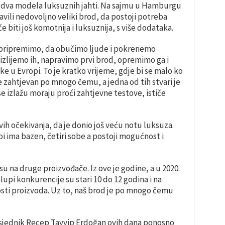
a dva modela luksuznih jahti. Na sajmu u Hamburgu
pravili nedovoljno veliki brod, da postoji potreba
e biti još komotnija i luksuznija, s više dodataka.
e pripremimo, da obučimo ljude i pokrenemo
izlijemo ih, napravimo prvi brod, opremimo ga i
e u Evropi. To je kratko vrijeme, gdje bi se malo ko
e zahtjevan po mnogo čemu, a jedna od tih stvari je
 se izlažu moraju proći zahtjevne testove, ističe
ih očekivanja, da je donio još veću notu luksuza.
bi ima bazen, četiri sobe a postoji mogućnost i
u na druge proizvođače. Iz ove je godine, a u 2020.
kalupi konkurencije su stari 10 do 12 godina i na
osti proizvoda. Uz to, naš brod je po mnogo čemu
edsjednik Recep Tayyip Erdoğan ovih dana ponosno