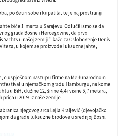
 brodogradilišta iz Viteza.
ba, po četiri sobe i kupatila, te je najprostraniji
hte biće 1. marta u Sarajevu. Odlučili smo se da
avnog grada Bosne i Hercegovine, da prvo
 Yachts u našoj zemlji”, kaže za Oslobođenje Denis
z Viteza, u kojem se proizvode luksuzne jahte,
sne, o uspješnom nastupu firme na Međunarodnom
htfestival u njemačkom gradu Hamburgu, na kome
ta u BiH, dužine 12, širine 4,4 i visine 5,7 metara,
ih priča u 2019. iz naše zemlje.
izabranica njegovog srca Lejla Kraljević (djevojačko
idejom da grade luksuzne brodove u srednjoj Bosni.