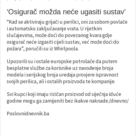
‘Osigurač možda neće ugasiti sustav’
“Kad se aktiviraju grijači u perilici, oni za sobom povlače
i automatsko zaključavanje vrata. U rijetkim
slučajevima, može doći do povezanog kvara gdje
osigurač neće izgasiti cijeli sustav, već može doći do
požara”, poručili su iz Whirlpoola.
Upozorili su i ostale europske potrošače da putem
besplatne službe za korisnike uz navođenje broja
modela i serijskog broja uređaja provjere ispravnost
svojih perilica, ali i ostalih proizvoda te kompanije.
Svi kupci koji imaju rizičan proizvod od siječnja iduće
godine mogu ga zamijeniti bez ikakve naknade./dnevno/
Poslovnidnevnik.ba