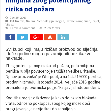
rizika od požara
dec 25, 2019
EU
,
Najave
,
Nauka i Tehnologija
,
Regija
,
Strane kompanije
,
Svijet
,
Vijesti
Leave a comment
2,574 Views
Svi kupci koji imaju rizičan proizvod od siječnja
iduće godine mogu ga zamijeniti bez ikakve
naknade.
Zbog potencijalnog rizika od požara, pola milijuna
perilica rublja povučeno je s tržišta Velike Britanije.
Njihov proizvođač je Whirpool, a na čak 519.000 perilica,
prodanih između listopada 2014. i veljače 2018. godine,
pronađena je tvornička pogreška, javlja
Independent
.
Kod tih uređaja otkriveno je kako dolazi do blokade
vrata, odnosno poklopca, zbog kojeg može doći
pregrijavanja, a nerijetko i do zapaljenja.