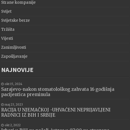
Strane kompanije
Svijet
Svijetske berze
Tržišta
Vijesti
Zanimljivosti
Zapošljavanje
NAJNOVIJE
okt 15, 2024
Sarajevo-nakon stomatološkog zahvata 16 godišnja
pacijentica preminula
maj 23, 2023
RACIJA U NJEMAČKOJ -UHVAĆENI NEPRIJAVLJENI
RADNICI IZ BIH I SRBIJE
okt 2, 2022