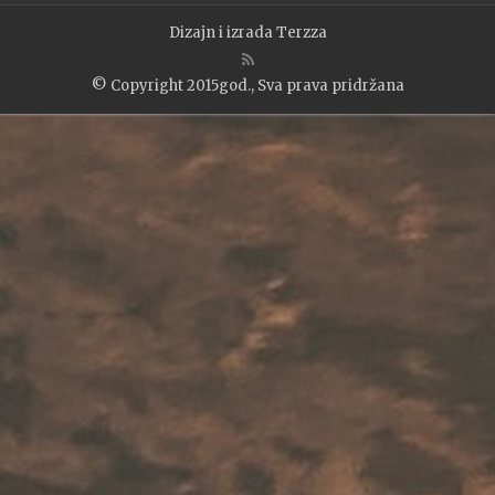
Dizajn i izrada
Terzza
© Copyright 2015god., Sva prava pridržana
WP2Social Auto Publish
Powered By :
XYZScripts.com