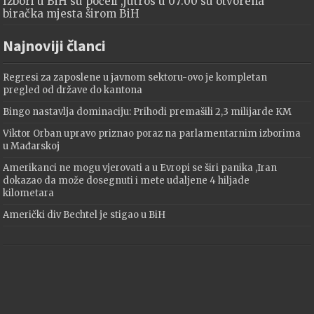
Izbori u BiH su počeli ,jutros u 07:00 su otvorena
biračka mjesta širom BiH
Najnoviji članci
Regresi za zaposlene u javnom sektoru-ovo je kompletan
pregled od države do kantona
Bingo nastavlja dominaciju: Prihodi premašili 2,3 milijarde KM
Viktor Orban upravo priznao poraz na parlamentarnim izborima
u Mađarskoj
Amerikanci ne mogu vjerovati a u Evropi se širi panika ,Iran
dokazao da može dosegnuti i mete udaljene 4 hiljade
kilometara
Američki div Bechtel je stigao u BiH