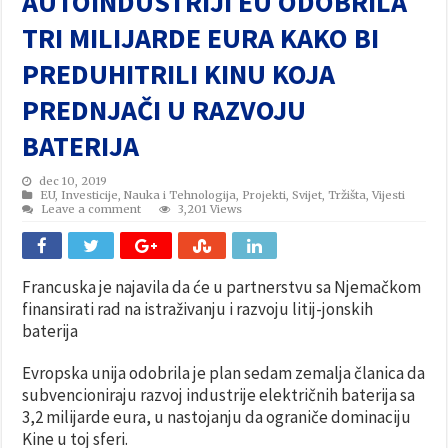
AUTOINDUSTRIJI EU ODOBRILA
TRI MILIJARDE EURA KAKO BI
PREDUHITRILI KINU KOJA
PREDNJAČI U RAZVOJU
BATERIJA
dec 10, 2019
EU
,
Investicije
,
Nauka i Tehnologija
,
Projekti
,
Svijet
,
Tržišta
,
Vijesti
Leave a comment
3,201 Views
Francuska je najavila da će u partnerstvu sa Njemačkom
finansirati rad na istraživanju i razvoju litij-jonskih
baterija
Evropska unija odobrila je plan sedam zemalja članica da
subvencioniraju razvoj industrije električnih baterija sa
3,2 milijarde eura, u nastojanju da ograniče dominaciju
Kine u toj sferi.