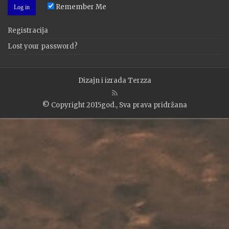
Remember Me
Registracija
Lost your password?
Dizajn i izrada
Terzza
© Copyright 2015god., Sva prava pridržana
WP2Social Auto Publish
Powered By :
XYZScripts.com