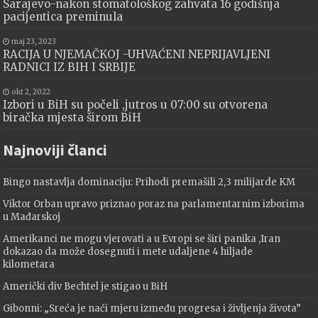
Sarajevo-nakon stomatološkog zahvata 16 godišnja
pacijentica preminula
maj 23, 2023
RACIJA U NJEMAČKOJ -UHVAĆENI NEPRIJAVLJENI
RADNICI IZ BIH I SRBIJE
okt 2, 2022
Izbori u BiH su počeli ,jutros u 07:00 su otvorena
biračka mjesta širom BiH
Najnoviji članci
Bingo nastavlja dominaciju: Prihodi premašili 2,3 milijarde KM
Viktor Orban upravo priznao poraz na parlamentarnim izborima
u Mađarskoj
Amerikanci ne mogu vjerovati a u Evropi se širi panika ,Iran
dokazao da može dosegnuti i mete udaljene 4 hiljade
kilometara
Američki div Bechtel je stigao u BiH
Gibonni: „Sreća je naći mjeru između progresa i življenja života”