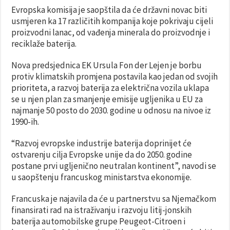
Evropska komisija je saopštila da će državni novac biti
usmjeren ka 17 različitih kompanija koje pokrivaju cijeli
proizvodni lanac, od vađenja minerala do proizvodnje i
reciklaže baterija.
Nova predsjednica EK Ursula Fon der Lejen je borbu
protiv klimatskih promjena postavila kao jedan od svojih
prioriteta, a razvoj baterija za električna vozila uklapa
se u njen plan za smanjenje emisije ugljenika u EU za
najmanje 50 posto do 2030. godine u odnosu na nivoe iz
1990-ih.
“Razvoj evropske industrije baterija doprinijet će
ostvarenju cilja Evropske unije da do 2050. godine
postane prvi ugljenično neutralan kontinent”, navodi se
u saopštenju francuskog ministarstva ekonomije.
Francuska je najavila da će u partnerstvu sa Njemačkom
finansirati rad na istraživanju i razvoju litij-jonskih
baterija automobilske grupe Peugeot-Citroen i