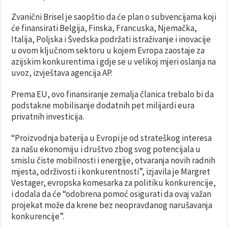
Zvanični Brisel je saopštio da će plan o subvencijama koji
će finansirati Belgija, Finska, Francuska, Njemačka,
Italija, Poljska i Švedska podržati istraživanje i inovacije
u ovom ključnom sektoru u kojem Evropa zaostaje za
azijskim konkurentima i gdje se u velikoj mjeri oslanja na
uvoz, izvještava agencija AP.
Prema EU, ovo finansiranje zemalja članica trebalo bi da
podstakne mobilisanje dodatnih pet milijardi eura
privatnih investicija.
“Proizvodnja baterija u Evropi je od strateškog interesa
za našu ekonomiju i društvo zbog svog potencijala u
smislu čiste mobilnosti i energije, otvaranja novih radnih
mjesta, održivosti i konkurentnosti”, izjavila je Margret
Vestager, evropska komesarka za politiku konkurencije,
i dodala da će “odobrena pomoć osigurati da ovaj važan
projekat može da krene bez neopravdanog narušavanja
konkurencije”.