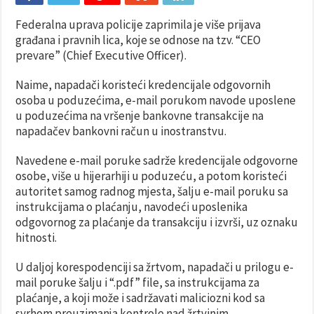
Federalna uprava policije zaprimila je više prijava
građana i pravnih lica, koje se odnose na tzv. “CEO
prevare” (Chief Executive Officer).
Naime, napadači koristeći kredencijale odgovornih
osoba u poduzećima, e-mail porukom navode uposlene
u poduzećima na vršenje bankovne transakcije na
napadačev bankovni račun u inostranstvu.
Navedene e-mail poruke sadrže kredencijale odgovorne
osobe, više u hijerarhiji u poduzeću, a potom koristeći
autoritet samog radnog mjesta, šalju e-mail poruku sa
instrukcijama o plaćanju, navodeći uposlenika
odgovornog za plaćanje da transakciju i izvrši, uz oznaku
hitnosti.
U daljoj korespodenciji sa žrtvom, napadači u prilogu e-
mail poruke šalju i “.pdf” file, sa instrukcijama za
plaćanje, a koji može i sadržavati maliciozni kod sa
svrhom preuzimanja kontrole nad žrtvinim