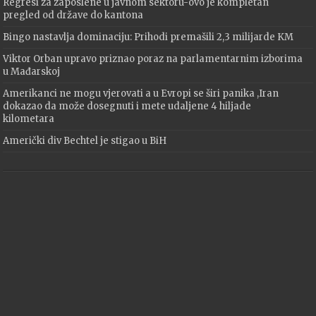
Regresi za zaposlene u javnom sektoru-ovo je kompletan
pregled od države do kantona
Bingo nastavlja dominaciju: Prihodi premašili 2,3 milijarde KM
Viktor Orban upravo priznao poraz na parlamentarnim izborima
u Mađarskoj
Amerikanci ne mogu vjerovati a u Evropi se širi panika ,Iran
dokazao da može dosegnuti i mete udaljene 4 hiljade
kilometara
Američki div Bechtel je stigao u BiH