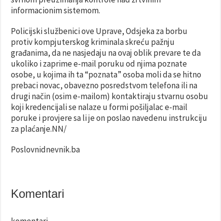
informacionim sistemom.
Policijski službenici ove Uprave, Odsjeka za borbu
protiv kompjuterskog kriminala skreću pažnju
građanima, da ne nasjedaju na ovaj oblik prevare te da
ukoliko i zaprime e-mail poruku od njima poznate
osobe, u kojima ih ta “poznata” osoba moli da se hitno
prebaci novac, obavezno posredstvom telefona ili na
drugi način (osim e-mailom) kontaktiraju stvarnu osobu
koji kredencijali se nalaze u formi pošiljalac e-mail
poruke i provjere sa li je on poslao navedenu instrukciju
za plaćanje.NN/
Poslovnidnevnik.ba
Komentari
komentari