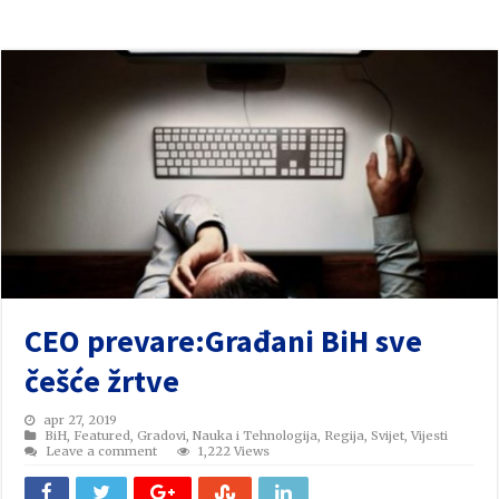
CEO prevare:Građani BiH sve
češće žrtve
apr 27, 2019
BiH
,
Featured
,
Gradovi
,
Nauka i Tehnologija
,
Regija
,
Svijet
,
Vijesti
Leave a comment
1,222 Views