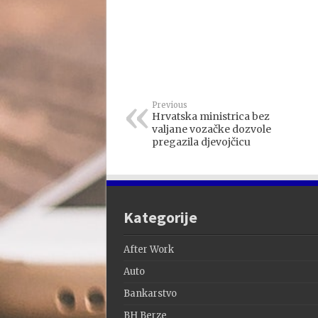
Previous
Hrvatska ministrica bez
valjane vozačke dozvole
pregazila djevojčicu
Kategorije
After Work
Auto
Bankarstvo
BH Berze