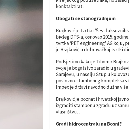
kiseljačkog poduzetnika, no zasad 
konktaktirati.
Obogati se stanogradnjom
Brajković je tvrtku ‘Šest luksuznih v
bivšeg DTS-a, osnovao 2015. godine.
tvrtka ‘PET engineering’ AG koju, 
je Brajković u dubrovačkoj tvrtki di
Podsjetimo kako je Tihomir Brajković
svoje je bogatstvo zaradio u građev
Sarajevu, u naselju Stup u kolovoz
poslovno-stambenog kompleksa s tr
Impex je državi navodno dužna više 
Brajković je poznat i hrvatskoj javn
izgraditi stambenu zgradu uz samu 
vlasništvu…
Gradi hidrocentralu na Bosni?