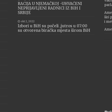
Vikt
RACIJA U NJEMAČKOJ -UHVAĆENI
parl
NEPRIJAVLJENI RADNICI IZ BIH I
SRBIJE
Amer
širi
i me
okt 2, 2022
Izbori u BiH su počeli ,jutros u 07:00
Amer
su otvorena biračka mjesta širom BiH