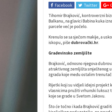
Facebook
Twitter
Tihomir Brajković, kontroverzni bizn
Balkanu, na glavici Babina kuka izna
parcele već je počelo.
Krenulo se sa sječom makije, a uskoro
iskopu, piše
dubrovački.hr
.
Građevinsko zemljište
Brajković, odnosno njegova dubrovačk
atraktivnog zemljišta smještenog u
zgrada koje među ostalim trenuta
Rijetki koji su vidjeli idejni projek
vlasnicima pružiti vrhunski luksuz 
koje se grade u Svetom Jakovu.
Što će točno i kada Brajković gradi