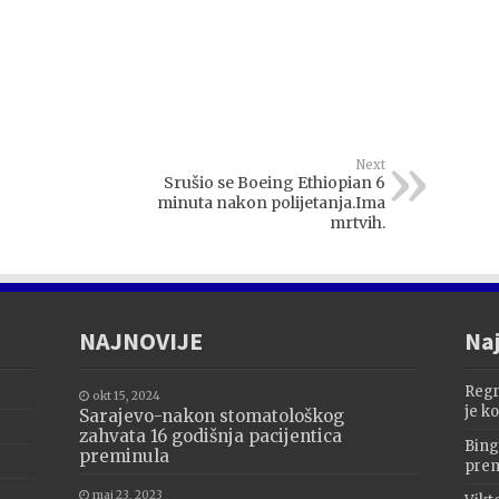
Next
Srušio se Boeing Ethiopian 6
minuta nakon polijetanja.Ima
mrtvih.
NAJNOVIJE
Naj
Regr
okt 15, 2024
je k
Sarajevo-nakon stomatološkog
zahvata 16 godišnja pacijentica
Bing
preminula
prem
maj 23, 2023