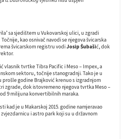
ga iz
Dubrovačkog vjesnika
nisu uspjeli
ila’ sa sjedištem u Vukovarskoj ulici, u zgradi
 Točnije, kao osnivač navodi se njegova švicarska
prema švicarskom registru vodi
Josip Šubaši
ć, dok
rektor.
 vlasnik tvrtke Tibra Pacific i Meso – Impex, a
inskom sektoru, točnije stanogradnji. Tako je u
u prošle godine Brajković krenuo s izgradnjom
i zgrade, dok istovremeno njegova tvrtka Meso –
od 9 milijuna konvertibilnih maraka.
osti kad je u Makarskoj 2015. godine namjeravao
zvjezdarnicu i astro park koji su u državnom