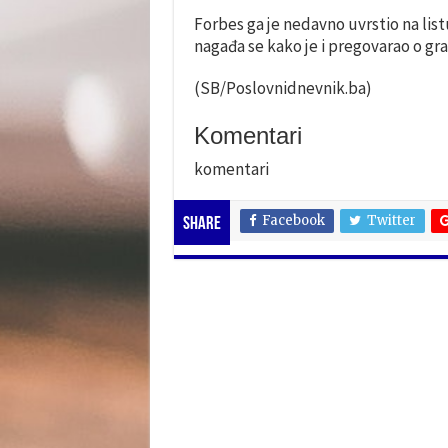
Forbes ga je nedavno uvrstio na list
nagađa se kako je i pregovarao o gra
(SB/Poslovnidnevnik.ba)
Komentari
komentari
Facebook
Twitter
Share