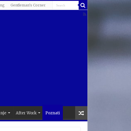
ing
Gentleman's Corner
anje
After Work
Poznati