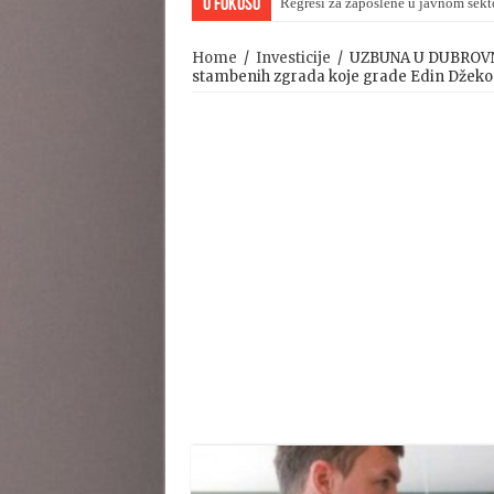
U Fokusu
Regresi za zaposlene u javnom sekt
Home
/
Investicije
/
UZBUNA U DUBROVNIK
stambenih zgrada koje grade Edin Džeko 