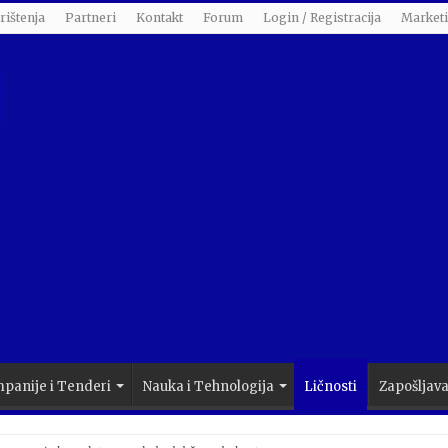
rištenja
Partneri
Kontakt
Forum
Login / Registracija
Market
panije i Tenderi
Nauka i Tehnologija
Ličnosti
Zapošljav