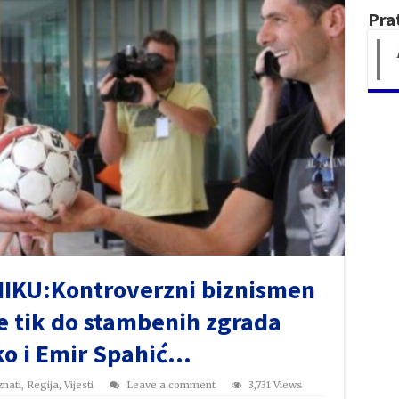
Pra
KU:Kontroverzni biznismen
ile tik do stambenih zgrada
ko i Emir Spahić…
nati
,
Regija
,
Vijesti
Leave a comment
3,731 Views