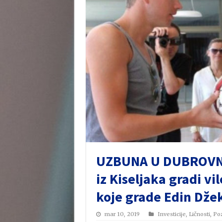
UZBUNA U DUBROVNI
iz Kiseljaka gradi v
koje grade Edin Dže
mar 10, 2019
Investicije
,
Ličnosti
,
Poz