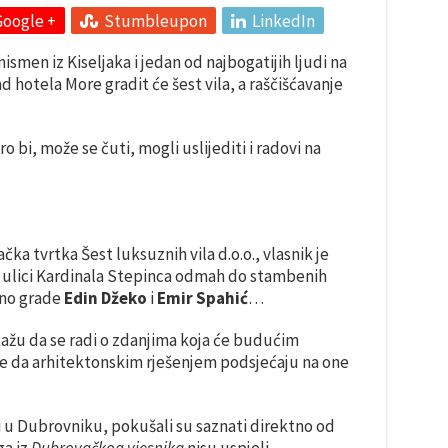
Google +
Stumbleupon
LinkedIn
ismen iz Kiseljaka i jedan od najbogatijih ljudi na
d hotela More gradit će šest vila, a raščišćavanje
 bi, može se čuti, mogli uslijediti i radovi na
a tvrtka Šest luksuznih vila d.o.o., vlasnik je
 ulici Kardinala Stepinca odmah do stambenih
čno grade
Edin Džeko
i
Emir Spahić
…
t kažu da se radi o zdanjima koja će budućim
te da arhitektonskim rješenjem podsjećaju na one
ti u Dubrovniku, pokušali su saznati direktno od