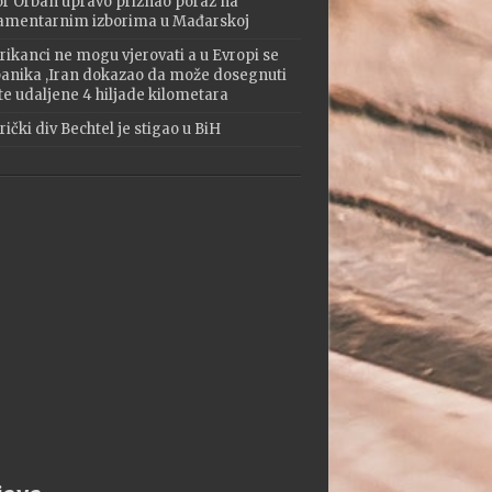
or Orban upravo priznao poraz na
amentarnim izborima u Mađarskoj
ikanci ne mogu vjerovati a u Evropi se
 panika ,Iran dokazao da može dosegnuti
te udaljene 4 hiljade kilometara
ički div Bechtel je stigao u BiH