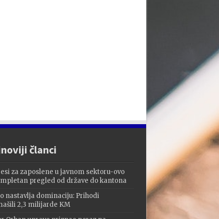
noviji članci
esi za zaposlene u javnom sektoru-ovo
ompletan pregled od države do kantona
o nastavlja dominaciju: Prihodi
ašili 2,3 milijarde KM