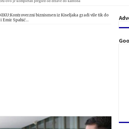
oru-ovo je kompletan pregled od države do kantona
U:Kontroverzni biznismen iz Kiseljaka gradi vile tik do
Adv
i Emir Spahić…
Goo