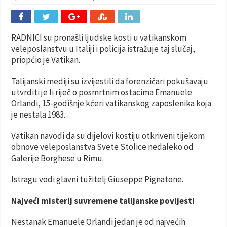
RADNICI su pronašli ljudske kosti u vatikanskom
veleposlanstvu u Italiji i policija istražuje taj slučaj,
priopćio je Vatikan.
Talijanski mediji su izvijestili da forenzičari pokušavaju
utvrditi je li riječ o posmrtnim ostacima Emanuele
Orlandi, 15-godišnje kćeri vatikanskog zaposlenika koja
je nestala 1983.
Vatikan navodi da su dijelovi kostiju otkriveni tijekom
obnove veleposlanstva Svete Stolice nedaleko od
Galerije Borghese u Rimu.
Istragu vodi glavni tužitelj Giuseppe Pignatone.
Najveći misterij suvremene talijanske povijesti
Nestanak Emanuele Orlandi jedan je od najvećih