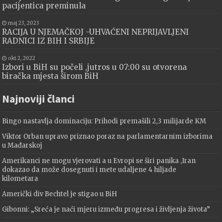
pacijentica preminula
maj 23, 2023
RACIJA U NJEMAČKOJ -UHVAĆENI NEPRIJAVLJENI
RADNICI IZ BIH I SRBIJE
okt 2, 2022
Izbori u BiH su počeli ,jutros u 07:00 su otvorena
biračka mjesta širom BiH
Najnoviji članci
Bingo nastavlja dominaciju: Prihodi premašili 2,3 milijarde KM
Viktor Orban upravo priznao poraz na parlamentarnim izborima
u Mađarskoj
Amerikanci ne mogu vjerovati a u Evropi se širi panika ,Iran
dokazao da može dosegnuti i mete udaljene 4 hiljade
kilometara
Američki div Bechtel je stigao u BiH
Gibonni: „Sreća je naći mjeru između progresa i življenja života”