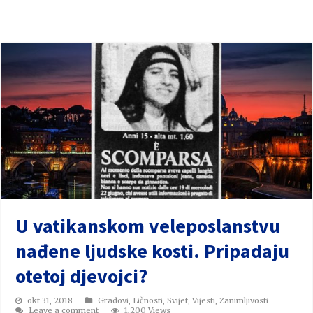
U vatikanskom veleposlanstvu
nađene ljudske kosti. Pripadaju
otetoj djevojci?
okt 31, 2018
Gradovi
,
Ličnosti
,
Svijet
,
Vijesti
,
Zanimljivosti
Leave a comment
1,200 Views