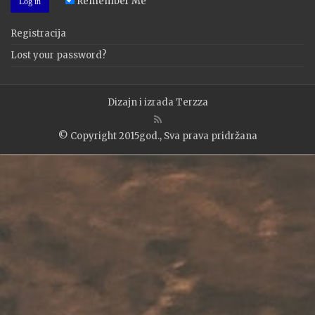
Remember Me
Registracija
Lost your password?
Dizajn i izrada
Terzza
© Copyright 2015god., Sva prava pridržana
WP2Social Auto Publish
Powered By :
XYZScripts.com