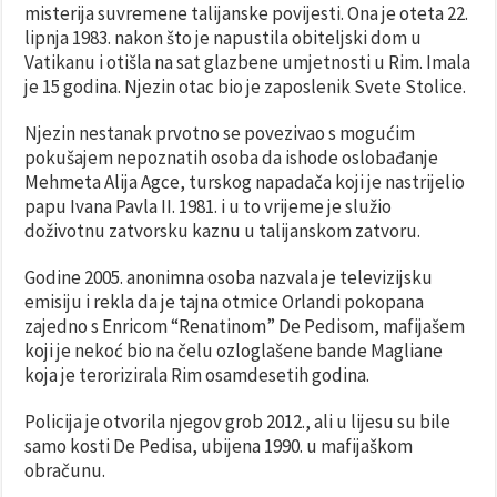
misterija suvremene talijanske povijesti. Ona je oteta 22.
lipnja 1983. nakon što je napustila obiteljski dom u
Vatikanu i otišla na sat glazbene umjetnosti u Rim. Imala
je 15 godina. Njezin otac bio je zaposlenik Svete Stolice.
Njezin nestanak prvotno se povezivao s mogućim
pokušajem nepoznatih osoba da ishode oslobađanje
Mehmeta Alija Agce, turskog napadača koji je nastrijelio
papu Ivana Pavla II. 1981. i u to vrijeme je služio
doživotnu zatvorsku kaznu u talijanskom zatvoru.
Godine 2005. anonimna osoba nazvala je televizijsku
emisiju i rekla da je tajna otmice Orlandi pokopana
zajedno s Enricom “Renatinom” De Pedisom, mafijašem
koji je nekoć bio na čelu ozloglašene bande Magliane
koja je terorizirala Rim osamdesetih godina.
Policija je otvorila njegov grob 2012., ali u lijesu su bile
samo kosti De Pedisa, ubijena 1990. u mafijaškom
obračunu.