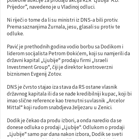
Prijedor”, navedeno je u Vladinoj odluci.
Ni riječi o tome da li su ministri iz DNS-a bili protiv.
Prema saznanjima Žurnala, jesu, glasali su protiv te
odluke.
Pavić je prethodnih godina vodio borbu sa Dodikom i
liderom socijalista Petrom Đokićem, koji su namjerili da
državni kapital „Ljubije“ prodaju firmi „Israeli
Investment Group“, čiji je direktor kontroverzni
biznismen Evgenij Zotov.
DNS je čvrsto stajao iza stava da RS ostane vlasnik
državnog kapitala ili da se nađe kredibilniji kupac, koji bi
imao slične reference kao trenutni suvlasnik „Arcelor
Mittal“ koji rudom snabdjeva željezaru u Zenici.
Dodik je čekao da prođu izbori, a onda naredio da se
donese odluka o prodaji „Ljubije“. Odlukom o prodaji
„Ljubije“ samo par dana nakon izbora, Dodik se sveti