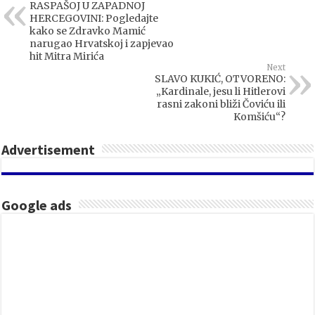
RASPAŠOJ U ZAPADNOJ
HERCEGOVINI: Pogledajte
kako se Zdravko Mamić
narugao Hrvatskoj i zapjevao
hit Mitra Mirića
Next
SLAVO KUKIĆ, OTVORENO:
„Kardinale, jesu li Hitlerovi
rasni zakoni bliži Čoviću ili
Komšiću“?
Advertisement
Google ads