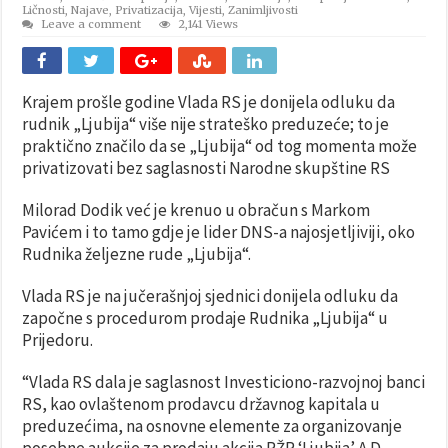
Ličnosti
,
Najave
,
Privatizacija
,
Vijesti
,
Zanimljivosti
Leave a comment
2,141 Views
Krajem prošle godine Vlada RS je donijela odluku da
rudnik „Ljubija“ više nije strateško preduzeće; to je
praktično značilo da se „Ljubija“ od tog momenta može
privatizovati bez saglasnosti Narodne skupštine RS
Milorad Dodik već je krenuo u obračun s Markom
Pavićem i to tamo gdje je lider DNS-a najosjetljiviji, oko
Rudnika željezne rude „Ljubija“.
Vlada RS je na jučerašnjoj sjednici donijela odluku da
započne s procedurom prodaje Rudnika „Ljubija“ u
Prijedoru.
“Vlada RS dala je saglasnost Investiciono-razvojnoj banci
RS, kao ovlaštenom prodavcu državnog kapitala u
preduzećima, na osnovne elemente za organizovanje
posebne aukcije za prodaju akcija RŽR ‘Ljubija’ A.D.