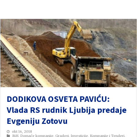
DODIKOVA OSVETA PAVIĆU:
Vlada RS rudnik Ljubija predaje
Evgeniju Zotovu
okt 16, 2018
BiH
,
Domaće kompanije
,
Gradovi
,
Investicije
,
Kompanije i Tenderi
,