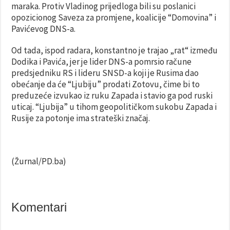
maraka. Protiv Vladinog prijedloga bili su poslanici
opozicionog Saveza za promjene, koalicije “Domovina” i
Pavićevog DNS-a.
Od tada, ispod radara, konstantno je trajao „rat“ između
Dodika i Pavića, jer je lider DNS-a pomrsio račune
predsjedniku RS i lideru SNSD-a koji je Rusima dao
obećanje da će “Ljubiju” prodati Zotovu, čime bi to
preduzeće izvukao iz ruku Zapada i stavio ga pod ruski
uticaj. “Ljubija” u tihom geopolitičkom sukobu Zapada i
Rusije za potonje ima strateški značaj.
(Žurnal/PD.ba)
Komentari