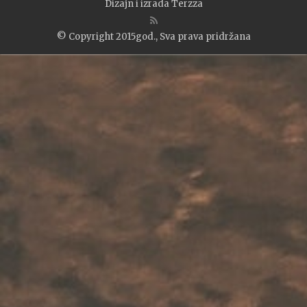
Dizajn i izrada
Terzza
© Copyright 2015god., Sva prava pridržana
WP2Social Auto Publish
Powered By :
XYZScripts.com