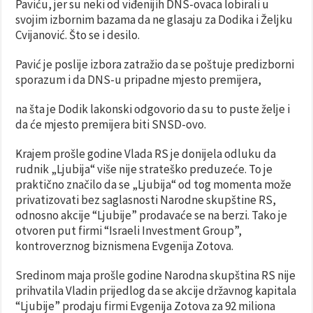
Paviću, jer su neki od viđenijih DNS-ovaca lobirali u
svojim izbornim bazama da ne glasaju za Dodika i Željku
Cvijanović. Što se i desilo.
Pavić je poslije izbora zatražio da se poštuje predizborni
sporazum i da DNS-u pripadne mjesto premijera,
na šta je Dodik lakonski odgovorio da su to puste želje i
da će mjesto premijera biti SNSD-ovo.
Krajem prošle godine Vlada RS je donijela odluku da
rudnik „Ljubija“ više nije strateško preduzeće. To je
praktično značilo da se „Ljubija“ od tog momenta može
privatizovati bez saglasnosti Narodne skupštine RS,
odnosno akcije “Ljubije” prodavaće se na berzi. Tako je
otvoren put firmi “Israeli Investment Group”,
kontroverznog biznismena Evgenija Zotova.
Sredinom maja prošle godine Narodna skupština RS nije
prihvatila Vladin prijedlog da se akcije državnog kapitala
“Ljubije” prodaju firmi Evgenija Zotova za 92 miliona