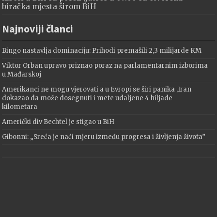
biračka mjesta širom BiH
Najnoviji članci
Bingo nastavlja dominaciju: Prihodi premašili 2,3 milijarde KM
Viktor Orban upravo priznao poraz na parlamentarnim izborima
u Mađarskoj
Amerikanci ne mogu vjerovati a u Evropi se širi panika ,Iran
dokazao da može dosegnuti i mete udaljene 4 hiljade
kilometara
Američki div Bechtel je stigao u BiH
Gibonni: „Sreća je naći mjeru između progresa i življenja života”