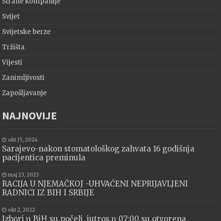
Strane kompanije
Svijet
Svijetske berze
Tržišta
Vijesti
Zanimljivosti
Zapošljavanje
NAJNOVIJE
okt 15, 2024
Sarajevo-nakon stomatološkog zahvata 16 godišnja
pacijentica preminula
maj 23, 2023
RACIJA U NJEMAČKOJ -UHVAĆENI NEPRIJAVLJENI
RADNICI IZ BIH I SRBIJE
okt 2, 2022
Izbori u BiH su počeli ,jutros u 07:00 su otvorena