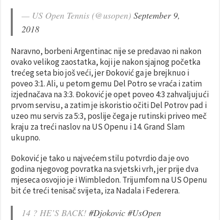
— US Open Tennis (@usopen)
September 9,
2018
Naravno, borbeni Argentinac nije se predavao ni nakon
ovako velikog zaostatka, koji je nakon sjajnog početka
trećeg seta bio još veći, jer Đoković ga je brejknuo i
poveo 3:1. Ali, u petom gemu Del Potro se vraća i zatim
izjednačava na 3:3. Đoković je opet poveo 4:3 zahvaljujući
prvom servisu, a zatim je iskoristio očiti Del Potrov pad i
uzeo mu servis za 5:3, poslije čega je rutinski priveo meč
kraju za treći naslov na US Openu i 14. Grand Slam
ukupno.
Đoković je tako u najvećem stilu potvrdio da je ovo
godina njegovog povratka na svjetski vrh, jer prije dva
mjeseca osvojio je i Wimbledon. Trijumfom na US Openu
bit će treći tenisač svijeta, iza Nadala i Federera.
14 ? HE’S BACK!
#Djokovic
#UsOpen