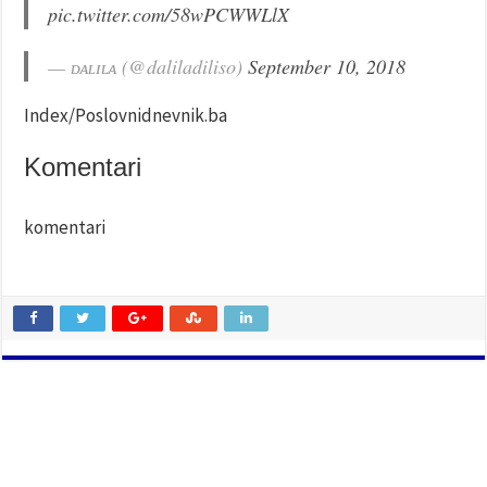
pic.twitter.com/58wPCWWLlX
— ᴅᴀʟɪʟᴀ (@daliladiliso)
September 10, 2018
Index/Poslovnidnevnik.ba
Komentari
komentari