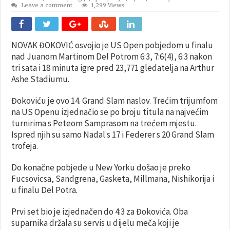
Leave a comment
1,299 Views
NOVAK ĐOKOVIĆ osvojio je US Open pobjedom u finalu
nad Juanom Martinom Del Potrom 6:3, 7:6(4), 6:3 nakon
tri sata i 18 minuta igre pred 23,771 gledatelja na Arthur
Ashe Stadiumu.
Đokoviću je ovo 14. Grand Slam naslov. Trećim trijumfom
na US Openu izjednačio se po broju titula na najvećim
turnirima s Peteom Samprasom na trećem mjestu.
Ispred njih su samo Nadal s 17 i Federer s 20 Grand Slam
trofeja.
Do konačne pobjede u New Yorku došao je preko
Fucsovicsa, Sandgrena, Gasketa, Millmana, Nishikorija i
u finalu Del Potra.
Prvi set bio je izjednačen do 4:3 za Đokovića. Oba
suparnika držala su servis u dijelu meča koji je