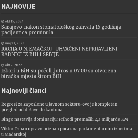
NAJNOVIJE
okt 15, 2024
Sarajevo-nakon stomatološkog zahvata 16 godišnja
pacijentica preminula
maj 23, 2023
RACIJA U NJEMAČKOJ -UHVAĆENI NEPRIJAVLJENI
RADNICI IZ BIH I SRBIJE
okt 2, 2022
Izbori u BiH su počeli ,jutros u 07:00 su otvorena
biračka mjesta širom BiH
Najnoviji članci
Regresi za zaposlene u javnom sektoru-ovo je kompletan
pregled od države do kantona
Bingo nastavlja dominaciju: Prihodi premašili 2,3 milijarde KM
Viktor Orban upravo priznao poraz na parlamentarnim izborima
u Mađarskoj