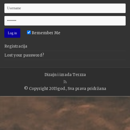
Remember Me
Registracija
Lost your password?
Dizajn i izrada
Terzza
© Copyright 2015god., Sva prava pridržana
WP2Social Auto Publish
Powered By :
XYZScripts.com