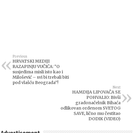
Previous
HRVATSKI MEDIJI
RAZAPINJU VUČIĆA: “O
susjedima misli isto kao i
Milošević – svi bi trebali biti
pod vlašću Beograda”!
Next
HAMDIJA LIPOVAČA SE
POHVALIO: Bivši
gradonačelnik Bihaća
odlikovan ordenom SVETOG
SAVE, lično mu čestitao
DODIK (VIDEO)
Advertisement