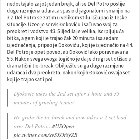
nedostajalo za još jedan brejk, ali se Del Potro poslije
duge razmjena udaraca spasio dijagonalom i smanjio na
3:2. Del Potro se zatim u velikom stilu iščupao iz teške
situacije. Uzeo je servis Đokoviću i sačuvao svoj za
preokret i vodstvo 4:3. Slijedila je velika, iscrpljujuća
bitka, a gem koji je trajao čak 20 minuta i sa sedam
izjednačenja, pripao je Đokoviću, koji je izjednačio na 4:4.
Del Potro je opet poveo, ali Đoković lako poravnava na
5:5. Nakon svega ovoga logično je da je drugi set otišao u
dramatični tie-break. Obilježile su ga duge razmjene
udaraca i dva preokreta, nakon kojih Đoković osvaja set
koji je trajao sat i pol.
Djokovic takes the 2nd set after 1 hour and 35
minutes of grueling tennis!
He grabs the tie break and now takes a 2 set lead
over Del Potro…
#USOpen
pic.twitter.com/xvSXOt8yZB