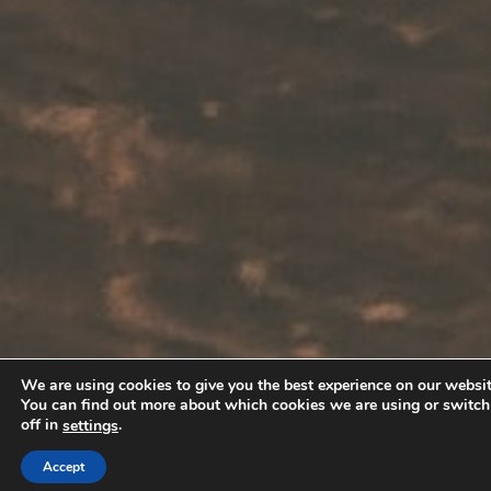
We are using cookies to give you the best experience on our websit
You can find out more about which cookies we are using or switc
off in
.
settings
Accept