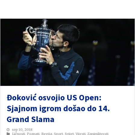
Đoković osvojio US Open:
Sjajnom igrom došao do 14.
Grand Slama
sep 10, 2018
Ličnosti
,
Poznati
,
Regija
,
Sport
,
Svijet
,
Vijesti
,
Zanimljivosti