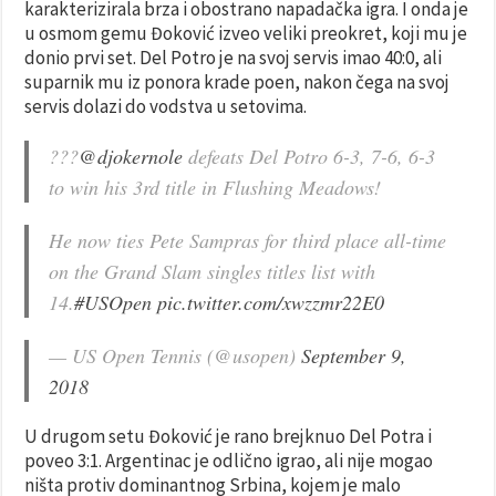
karakterizirala brza i obostrano napadačka igra. I onda je
u osmom gemu Đoković izveo veliki preokret, koji mu je
donio prvi set. Del Potro je na svoj servis imao 40:0, ali
suparnik mu iz ponora krade poen, nakon čega na svoj
servis dolazi do vodstva u setovima.
???
@djokernole
defeats Del Potro 6-3, 7-6, 6-3
to win his 3rd title in Flushing Meadows!
He now ties Pete Sampras for third place all-time
on the Grand Slam singles titles list with
14.
#USOpen
pic.twitter.com/xwzzmr22E0
— US Open Tennis (@usopen)
September 9,
2018
U drugom setu Đoković je rano brejknuo Del Potra i
poveo 3:1. Argentinac je odlično igrao, ali nije mogao
ništa protiv dominantnog Srbina, kojem je malo