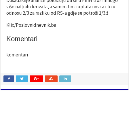
Dosadašnje analize pokazuju da se u FBiH troši mnogo
više naftnih derivata, a samim tim i uplata novca i to u
odnosu 2/3 za razliku od RS-a gdje se potroši 1/3.ž
Klix/Poslovnidnevnik.ba
Komentari
komentari