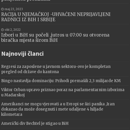
maj 23, 2023
RACIJA U NJEMAČKOJ -UHVAĆENI NEPRIJAVLJENI
RADNICI IZ BIH I SRBIJE
okt 2, 2022
Izbori u BiH su počeli ,jutros u 07:00 su otvorena
biračka mjesta širom BiH
Najnoviji članci
Regresi za zaposlene u javnom sektoru-ovo je kompletan
pregled od države do kantona
Bingo nastavlja dominaciju: Prihodi premašili 2,3 milijarde KM
Viktor Orban upravo priznao poraz na parlamentarnim izborima
u Mađarskoj
Amerikanci ne mogu vjerovati a u Evropi se širi panika ,Iran
dokazao da može dosegnuti i mete udaljene 4 hiljade
kilometara
Američki div Bechtel je stigao u BiH