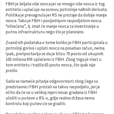
FBiH je željela više novca jer se mnogo više novca iz tog
entiteta i uplaćuje na osnovu potrošnje naftnih derivata.
Politika je prevagnula jer RS ne pristaje da dobije manje
novca. Tako je FBiH i posljednjom raspodjelom novca
“oštećena”, tj. imat će manje novca za investiranje u
putnu infrastrukturu nego što je planirano.
Zvaničnih podataka o tome koliko je FBiH participirala u
potrošnji goriva i uplati novca na poseban račun, nema.
Ipak, pretpostavlja se da je blizu 70 posto od ukupnih
165 miliona KM uplaćeno iz FBiH. Zbog toga je vlast u
tom entitetu i tražila 65 posto novca, što ipak nije
prošlo.
Sada se nameće pitanje odgovornosti zbog čega su
predstavnici FBiH pristali na takvu raspodjelu, jer je
očito da će se u velikoj mjeri novac građana iz FBiH
uložiti u puteve u RS-u, gdje realno država nema
kontrolu koji putevi će se graditi.