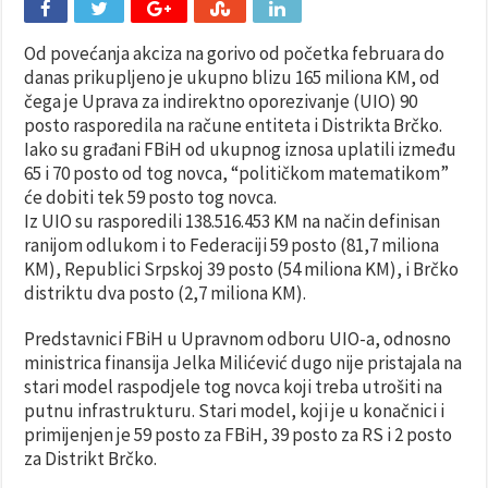
Od povećanja akciza na gorivo od početka februara do
danas prikupljeno je ukupno blizu 165 miliona KM, od
čega je Uprava za indirektno oporezivanje (UIO) 90
posto rasporedila na račune entiteta i Distrikta Brčko.
Iako su građani FBiH od ukupnog iznosa uplatili između
65 i 70 posto od tog novca, “političkom matematikom”
će dobiti tek 59 posto tog novca.
Iz UIO su rasporedili 138.516.453 KM na način definisan
ranijom odlukom i to Federaciji 59 posto (81,7 miliona
KM), Republici Srpskoj 39 posto (54 miliona KM), i Brčko
distriktu dva posto (2,7 miliona KM).
Predstavnici FBiH u Upravnom odboru UIO-a, odnosno
ministrica finansija Jelka Milićević dugo nije pristajala na
stari model raspodjele tog novca koji treba utrošiti na
putnu infrastrukturu. Stari model, koji je u konačnici i
primijenjen je 59 posto za FBiH, 39 posto za RS i 2 posto
za Distrikt Brčko.