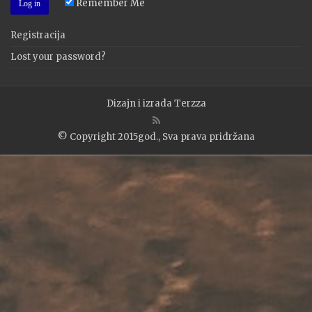
Remember Me
Registracija
Lost your password?
Dizajn i izrada
Terzza
© Copyright 2015god., Sva prava pridržana
WP2Social Auto Publish
Powered By :
XYZScripts.com