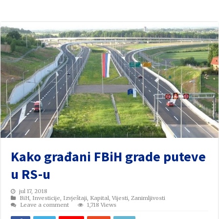
Kako građani FBiH grade puteve
u RS-u
jul 17, 2018
BiH
,
Investicije
,
Izvještaji
,
Kapital
,
Vijesti
,
Zanimljivosti
Leave a comment
1,718 Views