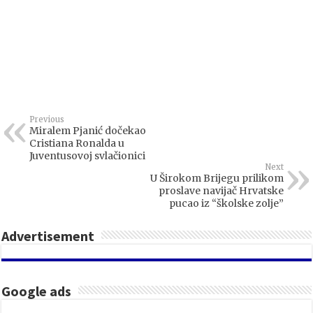
Previous
Miralem Pjanić dočekao
Cristiana Ronalda u
Juventusovoj svlačionici
Next
U Širokom Brijegu prilikom
proslave navijač Hrvatske
pucao iz “školske zolje”
Advertisement
Google ads