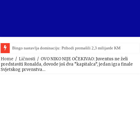
Bingo nastavlja dominaciju: Prihodi premašili 2,3 milijarde KM
Viktor Orban upravo priznao poraz na parlamentarnim izborima u Mađarsko
Home
/
Ličnosti
/
OVO NIKO NIJE OČEKIVAO: Juventus ne želi
predstaviti Ronalda, dovode još dva “kapitalca”, jedan igra finale
Svjetskog prvenstva…