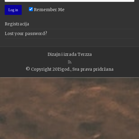
Remember Me
Registracija
Lost your password?
Dizajn i izrada
Terzza
© Copyright 2015god., Sva prava pridržana
WP2Social Auto Publish
Powered By :
XYZScripts.com