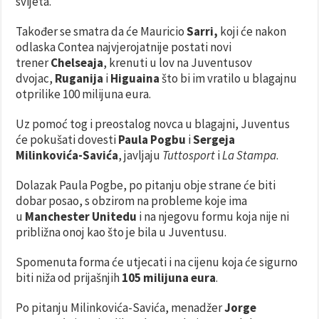
svijeta.
Također se smatra da će Mauricio
Sarri,
koji će nakon
odlaska Contea najvjerojatnije postati novi
trener
Chelseaja
, krenuti u lov na Juventusov
dvojac,
Ruganija
i
Higuaina
što bi im vratilo u blagajnu
otprilike 100 milijuna eura.
Uz pomoć tog i preostalog novca u blagajni, Juventus
će pokušati dovesti
Paula Pogbu
i
Sergeja
Milinkovića-Savića
, javljaju
Tuttosport
i
La Stampa
.
Dolazak Paula Pogbe, po pitanju obje strane će biti
dobar posao, s obzirom na probleme koje ima
u
Manchester Unitedu
i na njegovu formu koja nije ni
približna onoj kao što je bila u Juventusu.
Spomenuta forma će utjecati i na cijenu koja će sigurno
biti niža od prijašnjih
105 milijuna eura
.
Po pitanju Milinkovića-Savića, menadžer
Jorge