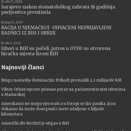
okt 15, 2024
Sarajevo-nakon stomatološkog zahvata 16 godišnja
pacijentica preminula
maj 23, 2023
RACIJA U NJEMAČKOJ -UHVAĆENI NEPRIJAVLJENI
RADNICI IZ BIH I SRBIJE
okt 2, 2022
Izbori u BiH su počeli ,jutros u 07:00 su otvorena
biračka mjesta širom BiH
Najnoviji članci
Bingo nastavlja dominaciju: Prihodi premašili 2,3 milijarde KM
Viktor Orban upravo priznao poraz na parlamentarnim izborima
u Mađarskoj
Amerikanci ne mogu vjerovati a u Evropi se širi panika ,Iran
dokazao da može dosegnuti i mete udaljene 4 hiljade
kilometara
Američki div Bechtel je stigao u BiH