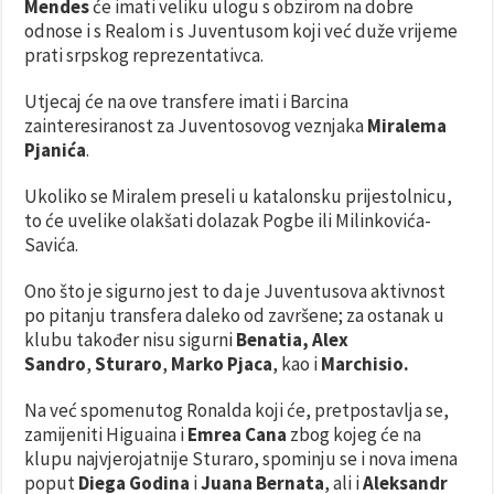
Mendes
će imati veliku ulogu s obzirom na dobre
odnose i s Realom i s Juventusom koji već duže vrijeme
prati srpskog reprezentativca.
Utjecaj će na ove transfere imati i Barcina
zainteresiranost za Juventosovog veznjaka
Miralema
Pjanića
.
Ukoliko se Miralem preseli u katalonsku prijestolnicu,
to će uvelike olakšati dolazak Pogbe ili Milinkovića-
Savića.
Ono što je sigurno jest to da je Juventusova aktivnost
po pitanju transfera daleko od završene; za ostanak u
klubu također nisu sigurni
Benatia,
Alex
Sandro
,
Sturaro
,
Marko Pjaca
, kao i
Marchisio.
Na već spomenutog Ronalda koji će, pretpostavlja se,
zamijeniti Higuaina i
Emrea Cana
zbog kojeg će na
klupu najvjerojatnije Sturaro, spominju se i nova imena
poput
Diega Godina
i
Juana Bernata
, ali i
Aleksandr