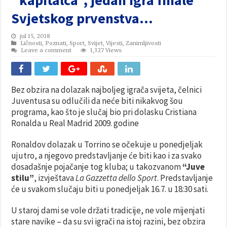
Svjetskog prvenstva…
jul 15, 2018
Ličnosti
,
Poznati
,
Sport
,
Svijet
,
Vijesti
,
Zanimljivosti
Leave a comment
1,327 Views
Bez obzira na dolazak najboljeg igrača svijeta, čelnici
Juventusa su odlučili da neće biti nikakvog šou
programa, kao što je slučaj bio pri dolasku Cristiana
Ronalda u Real Madrid 2009. godine
Ronaldov dolazak u Torrino se očekuje u ponedjeljak
ujutro, a njegovo predstavljanje će biti kao i za svako
dosadašnje pojačanje tog kluba; u takozvanom
“Juve
stilu”
, izvještava
La Gazzetta dello Sport
. Predstavljanje
će u svakom slučaju biti u ponedjeljak 16.7. u 18:30 sati.
U staroj dami se vole držati tradicije, ne vole mijenjati
stare navike – da su svi igrači na istoj razini, bez obzira