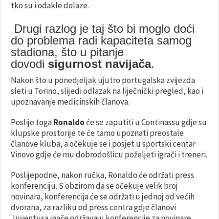
tko su i odakle dolaze.
Drugi razlog je taj što bi moglo doći
do problema radi kapaciteta samog
stadiona, što u pitanje
dovodi
sigurnost navijača
.
Nakon što u ponedjeljak ujutro portugalska zvijezda
sleti u Torino, slijedi odlazak na liječnički pregled, kao i
upoznavanje medicinskih članova.
Poslije toga
Ronaldo
će se zaputiti u Continassu gdje su
klupske prostorije te će tamo upoznati preostale
članove kluba, a očekuje se i posjet u sportski centar
Vinovo gdje će mu dobrodošlicu poželjeti igrači i treneri.
Poslijepodne, nakon ručka, Ronaldo će održati press
konferenciju. S obzirom da se očekuje velik broj
novinara, konferencija će se održati u jednoj od većih
dvorana, za razliku od press centra gdje članovi
Juventusa inače održavaju konferencije za novinare.