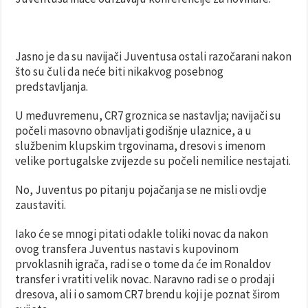
Jasno je da su navijači Juventusa ostali razočarani nakon
što su čuli da neće biti nikakvog posebnog
predstavljanja.
U međuvremenu, CR7 groznica se nastavlja; navijači su
počeli masovno obnavljati godišnje ulaznice, a u
službenim klupskim trgovinama, dresovi s imenom
velike portugalske zvijezde su počeli nemilice nestajati.
No, Juventus po pitanju pojačanja se ne misli ovdje
zaustaviti.
Iako će se mnogi pitati odakle toliki novac da nakon
ovog transfera Juventus nastavi s kupovinom
prvoklasnih igrača, radi se o tome da će im Ronaldov
transfer i vratiti velik novac. Naravno radi se o prodaji
dresova, ali i o samom CR7 brendu koji je poznat širom