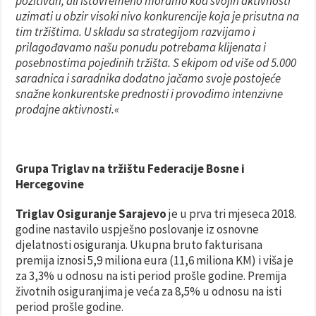
pozitivan, ali istovremeno moramo kod svojih aktivnosti
uzimati u obzir visoki nivo konkurencije koja je prisutna na
tim tržištima. U skladu sa strategijom razvijamo i
prilagođavamo našu ponudu potrebama klijenata i
posebnostima pojedinih tržišta. S ekipom od više od 5.000
saradnica i saradnika dodatno jačamo svoje postojeće
snažne konkurentske prednosti i provodimo intenzivne
prodajne aktivnosti.«
Grupa Triglav na tržištu Federacije Bosne i
Hercegovine
Triglav Osiguranje Sarajevo
je u prva tri mjeseca 2018.
godine nastavilo uspješno poslovanje iz osnovne
djelatnosti osiguranja. Ukupna bruto fakturisana
premija iznosi 5,9 miliona eura (11,6 miliona KM) i viša je
za 3,3% u odnosu na isti period prošle godine. Premija
životnih osiguranjima je veća za 8,5% u odnosu na isti
period prošle godine.