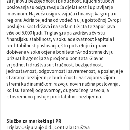
za njihovu bezbjednost i budućnost. Ključni stubovi
poslovanja su osiguravajuća djelatnost i upravljanje
imovinom. Najveća osiguravajuća i finansijska grupa u
regionu Adria te jedna od vodećih u jugoistočnoj Evropi
posluje u šest država i na sedam tržišta te zapošljava
više od 5.000 ljudi. Triglav grupa zadržava čvrstu
finansijsku stabilnost, visoku adekvatnost kapitala i
profitabilnost poslovanja, što potvrđuju i upravo
dobivene visoke ocjene boniteta »A« od strane dviju
priznatih agencija za procjenu boniteta. Glavne
vrijednosti društva su stručnost, bezbjednost,
jednostavnost, odgovornost i savremenost, a poslanje je
stvaranje bezbjednije budućnosti. Sa svojom vizijom
stremi ka dinamičkom razvoju novih načina poslovanja,
koji su temelj odgovornog, dugoročnog razvoja, a
istovremeno posluje profitabilno i bezbjedno.
Služba za marketing i PR
Triglav Osiguranje d.d., Centrala Društva