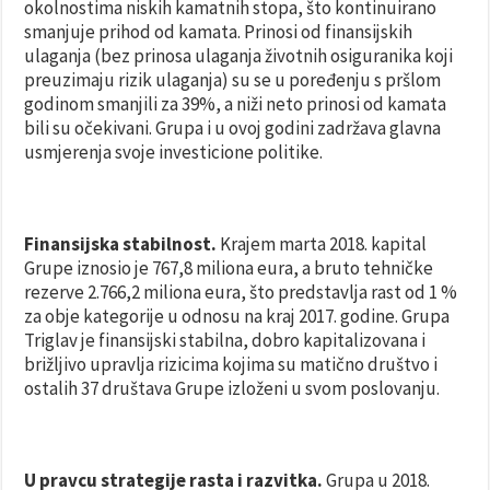
okolnostima niskih kamatnih stopa, što kontinuirano
smanjuje prihod od kamata. Prinosi od finansijskih
ulaganja (bez prinosa ulaganja životnih osiguranika koji
preuzimaju rizik ulaganja) su se u poređenju s pršlom
godinom smanjili za 39%, a niži neto prinosi od kamata
bili su očekivani. Grupa i u ovoj godini zadržava glavna
usmjerenja svoje investicione politike.
Finansijska stabilnost.
Krajem marta 2018. kapital
Grupe iznosio je 767,8 miliona eura, a bruto tehničke
rezerve 2.766,2 miliona eura, što predstavlja rast od 1 %
za obje kategorije u odnosu na kraj 2017. godine. Grupa
Triglav je finansijski stabilna, dobro kapitalizovana i
brižljivo upravlja rizicima kojima su matično društvo i
ostalih 37 društava Grupe izloženi u svom poslovanju.
U pravcu strategije rasta i razvitka.
Grupa u 2018.