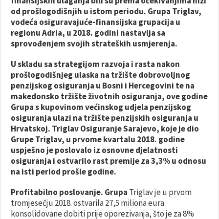
finansijskih ulaganja bili su prema očekivanjima niži
od prošlogodišnjih u istom periodu. Grupa Triglav,
vodeća osiguravajuće-finansijska grupacija u
regionu Adria, u 2018. godini nastavlja sa
sprovođenjem svojih strateških usmjerenja.
U skladu sa strategijom razvoja i rasta nakon
prošlogodišnjeg ulaska na tržište dobrovoljnog
penzijskog osiguranja u Bosni i Hercegovini te na
makedonsko tržište životnih osiguranja, ove godine
Grupa s kupovinom većinskog udjela penzijskog
osiguranja ulazi na tržište penzijskih osiguranja u
Hrvatskoj. Triglav Osiguranje Sarajevo, koje je dio
Grupe Triglav, u prvome kvartalu 2018. godine
uspješno je poslovalo iz osnovne djelatnosti
osiguranja i ostvarilo rast premije za 3,3% u odnosu
na isti period prošle godine.
Profitabilno poslovanje. Grupa
Triglav je u prvom
tromjesečju 2018. ostvarila 27,5 miliona eura
konsolidovane dobiti prije oporezivanja, što je za 8%