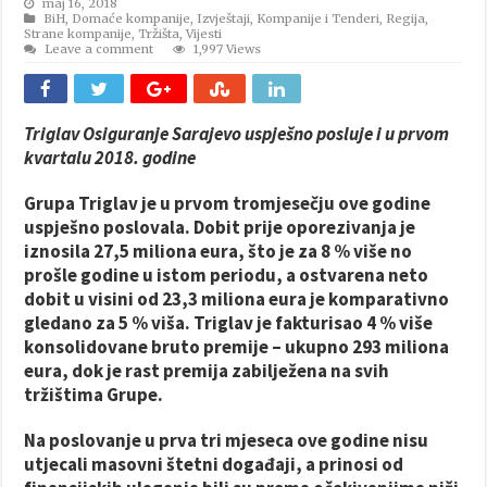
maj 16, 2018
BiH
,
Domaće kompanije
,
Izvještaji
,
Kompanije i Tenderi
,
Regija
,
Strane kompanije
,
Tržišta
,
Vijesti
Leave a comment
1,997 Views
Triglav Osiguranje Sarajevo uspješno posluje i u prvom
kvartalu 2018. godine
Grupa Triglav je u prvom tromjesečju ove godine
uspješno poslovala. Dobit prije oporezivanja je
iznosila 27,5 miliona eura, što je za 8 % više no
prošle godine u istom periodu, a ostvarena neto
dobit u visini od 23,3 miliona eura je komparativno
gledano za 5 % viša. Triglav je fakturisao 4 % više
konsolidovane bruto premije – ukupno 293 miliona
eura, dok je rast premija zabilježena na svih
tržištima Grupe.
Na poslovanje u prva tri mjeseca ove godine nisu
utjecali masovni štetni događaji, a prinosi od