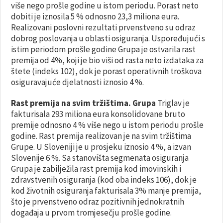
više nego prošle godine u istom periodu. Porast neto
dobiti je iznosila 5 % odnosno 23,3 miliona eura.
Realizovani poslovni rezultati prvenstveno su odraz
dobrog poslovanja u oblasti osiguranja. Uspoređujući s
istim periodom prošle godine Grupa je ostvarila rast
premija od 4%, koji je bio viši od rasta neto izdataka za
štete (indeks 102), dok je porast operativnih troškova
osiguravajuće djelatnosti iznosio 4 %.
Rast premija na svim tržištima. Grupa
Triglav je
fakturisala 293 miliona eura konsolidovane bruto
premije odnosno 4 % više nego u istom periodu prošle
godine. Rast premija realizovan je na svim tržištima
Grupe. U Sloveniji je u prosjeku iznosio 4 %, a izvan
Slovenije 6 %. Sa stanovišta segmenata osiguranja
Grupa je zabilježila rast premija kod imovinskih i
zdravstvenih osiguranja (kod oba indeks 106), dok je
kod životnih osiguranja fakturisala 3% manje premija,
što je prvenstveno odraz pozitivnih jednokratnih
događaja u prvom tromjesečju prošle godine.