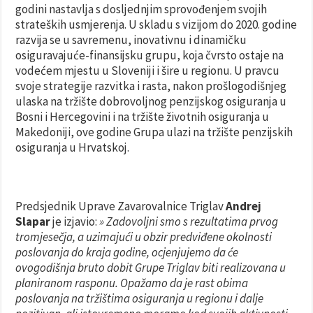
godini nastavlja s dosljednjim sprovođenjem svojih
strateških usmjerenja. U skladu s vizijom do 2020. godine
razvija se u savremenu, inovativnu i dinamičku
osiguravajuće-finansijsku grupu, koja čvrsto ostaje na
vodećem mjestu u Sloveniji i šire u regionu. U pravcu
svoje strategije razvitka i rasta, nakon prošlogodišnjeg
ulaska na tržište dobrovoljnog penzijskog osiguranja u
Bosni i Hercegovini i na tržište životnih osiguranja u
Makedoniji, ove godine Grupa ulazi na tržište penzijskih
osiguranja u Hrvatskoj.
Predsjednik Uprave Zavarovalnice Triglav
Andrej
Slapar
je izjavio:
» Zadovoljni smo s rezultatima prvog
tromjesečja, a uzimajući u obzir predviđene okolnosti
poslovanja do kraja godine, ocjenjujemo da će
ovogodišnja bruto dobit Grupe Triglav biti realizovana u
planiranom rasponu. Opažamo da je rast obima
poslovanja na tržištima osiguranja u regionu i dalje