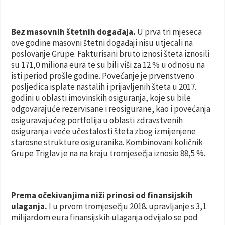
Bez masovnih štetnih događaja.
U prva tri mjeseca
ove godine masovni štetni događaji nisu utjecali na
poslovanje Grupe. Fakturisani bruto iznosi šteta iznosili
su 171,0 miliona eura te su bili viši za 12 % u odnosu na
isti period prošle godine. Povećanje je prvenstveno
posljedica isplate nastalih i prijavljenih šteta u 2017.
godini u oblasti imovinskih osiguranja, koje su bile
odgovarajuće rezervisane i reosigurane, kao i povećanja
osiguravajućeg portfolija u oblasti zdravstvenih
osiguranja i veće učestalosti šteta zbog izmijenjene
starosne strukture osiguranika. Kombinovani količnik
Grupe Triglav je na na kraju tromjesečja iznosio 88,5 %.
Prema očekivanjima niži prinosi od finansijskih
ulaganja.
I u prvom tromjesečju 2018. upravljanje s 3,1
milijardom eura finansijskih ulaganja odvijalo se pod