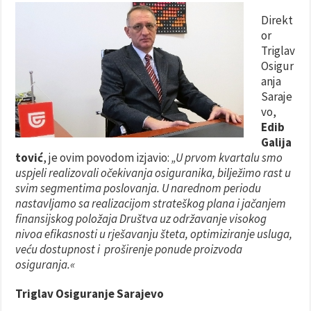
Direkt
or
Triglav
Osigur
anja
Saraje
vo,
Edib
Galija
tović
, je ovim povodom izjavio:
„U prvom kvartalu smo
uspjeli realizovali očekivanja osiguranika, bilježimo rast u
svim segmentima poslovanja. U narednom periodu
nastavljamo sa realizacijom strateškog plana i jačanjem
finansijskog položaja Društva uz održavanje visokog
nivoa efikasnosti u rješavanju šteta, optimiziranje usluga,
veću dostupnost i proširenje ponude proizvoda
osiguranja.«
Triglav Osiguranje Sarajevo