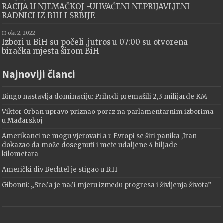
RACIJA U NJEMAČKOJ -UHVAĆENI NEPRIJAVLJENI
RADNICI IZ BIH I SRBIJE
okt 2, 2022
Izbori u BiH su počeli ,jutros u 07:00 su otvorena
biračka mjesta širom BiH
Najnoviji članci
Bingo nastavlja dominaciju: Prihodi premašili 2,3 milijarde KM
Viktor Orban upravo priznao poraz na parlamentarnim izborima
u Mađarskoj
Amerikanci ne mogu vjerovati a u Evropi se širi panika ,Iran
dokazao da može dosegnuti i mete udaljene 4 hiljade
kilometara
Američki div Bechtel je stigao u BiH
Gibonni: „Sreća je naći mjeru između progresa i življenja života”