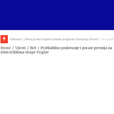
Lidl završio megacentar u BiH vrijedan 100 miliona eura: Ovo je lista grad
Home
/
Vijesti
/
BiH
/
Profitabilno poslovanje i porast premija na
svim tržištima Grupe Triglav