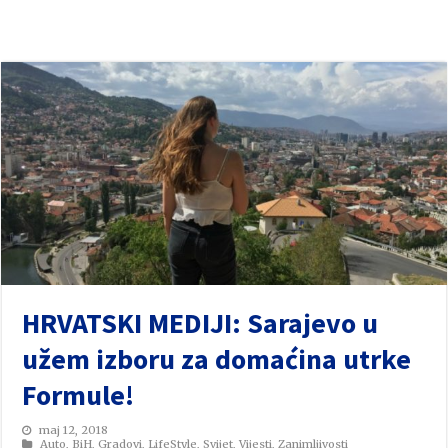
HRVATSKI MEDIJI: Sarajevo u
užem izboru za domaćina utrke
Formule!
maj 12, 2018
Auto
,
BiH
,
Gradovi
,
LifeStyle
,
Svijet
,
Vijesti
,
Zanimljivosti