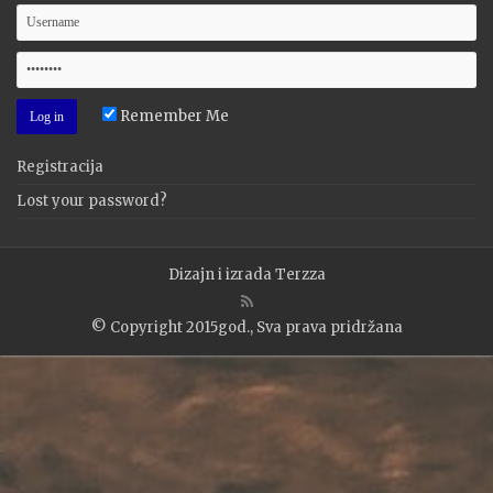
Remember Me
Registracija
Lost your password?
Dizajn i izrada
Terzza
© Copyright 2015god., Sva prava pridržana
WP2Social Auto Publish
Powered By :
XYZScripts.com