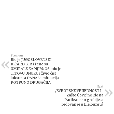
Previous
Bio je JUGOSLOVENSKI
RIČARD GIR i žene su
UMIRALE ZA NJIM: Oženio je
TITOVU UNUKU i živio čist
luksuz, a DANAS je situacija
POTPUNO DRUGAČIJA
Next
„EVROPSKE VRIJEDNOSTI“:
Zašto Čović ne ide na
Partizansko groblje, a
redovan je u Bleiburgu?