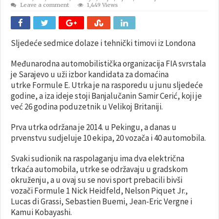
Leave a comment
1,449 Views
Sljedeće sedmice dolaze i tehnički timovi iz Londona
Međunarodna automobilistička organizacija FIA svrstala
je Sarajevo u uži izbor kandidata za domaćina
utrke Formule E. Utrka je na rasporedu u junu sljedeće
godine, a iza ideje stoji Banjalučanin Samir Cerić, koji je
već 26 godina poduzetnik u Velikoj Britaniji.
Prva utrka održana je 2014. u Pekingu, a danas u
prvenstvu sudjeluje 10 ekipa, 20 vozača i 40 automobila.
Svaki sudionik na raspolaganju ima dva električna
trkaća automobila, utrke se održavaju u gradskom
okruženju, a u ovaj su se novi sport prebacili bivši
vozači Formule 1 Nick Heidfeld, Nelson Piquet Jr.,
Lucas di Grassi, Sebastien Buemi, Jean-Eric Vergne i
Kamui Kobayashi.