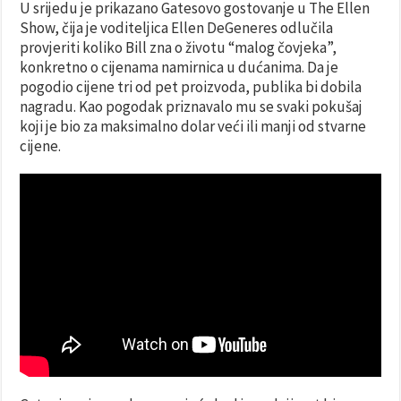
U srijedu je prikazano Gatesovo gostovanje u The Ellen
Show, čija je voditeljica Ellen DeGeneres odlučila
provjeriti koliko Bill zna o životu “malog čovjeka”,
konkretno o cijenama namirnica u dućanima. Da je
pogodio cijene tri od pet proizvoda, publika bi dobila
nagradu. Kao pogodak priznavalo mu se svaki pokušaj
koji je bio za maksimalno dolar veći ili manji od stvarne
cijene.