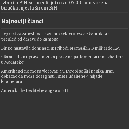
Izbori u BiH su počeli ,jutros u 07:00 su otvorena
biračka mjesta širom BiH
Najnoviji članci
Regresi za zaposlene u javnom sektoru-ovo je kompletan
pregled od države do kantona
Bingo nastavlja dominaciju: Prihodi premašili 2,3 milijarde KM
Viktor Orban upravo priznao poraz na parlamentarnim izborima
u Mađarskoj
Amerikanci ne mogu vjerovati a u Evropi se širi panika ,Iran
dokazao da može dosegnuti i mete udaljene 4 hiljade
kilometara
Američki div Bechtel je stigao u BiH