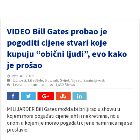
VIDEO Bill Gates probao je
pogoditi cijene stvari koje
kupuju “obični ljudi”, evo kako
je prošao
apr 30, 2018
Ličnosti
,
LifeStyle
,
Poznati
,
Svijet
,
Vijesti
,
Zanimljivosti
Leave a comment
1,432 Views
MILIJARDER Bill Gates možda bi briljirao u showu u
kojem mora pogađati cijene jahti i nekretnina, no u
onom u kojem je morao pogađati cijene namirnica nije se
proslavio.