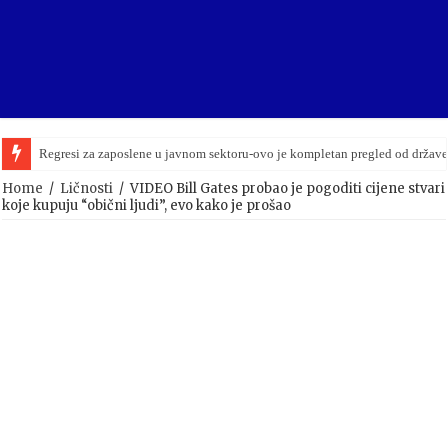
Regresi za zaposlene u javnom sektoru-ovo je kompletan pregled od držav
Bingo nastavlja dominaciju: Prihodi premašili 2,3 milijarde KM
Home
/
Ličnosti
/
VIDEO Bill Gates probao je pogoditi cijene stvari
koje kupuju “obični ljudi”, evo kako je prošao