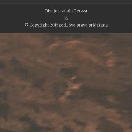
Dizajn i izrada
Terzza
© Copyright 2015god., Sva prava pridržana
WP2Social Auto Publish
Powered By :
XYZScripts.com