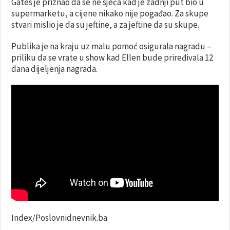
Gates je priznao da se ne sjeća kad je zadnji put bio u
supermarketu, a cijene nikako nije pogađao. Za skupe
stvari mislio je da su jeftine, a za jeftine da su skupe.
Publika je na kraju uz malu pomoć osigurala nagradu –
priliku da se vrate u show kad Ellen bude priređivala 12
dana dijeljenja nagrada.
Index/Poslovnidnevnik.ba