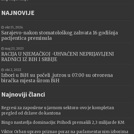
NAJNOVIJE
okt 15, 2024
Sarajevo-nakon stomatološkog zahvata 16 godišnja
pacijentica preminula
maj 23, 2023
RACIJA U NJEMAČKOJ -UHVAĆENI NEPRIJAVLJENI
RADNICI IZ BIH I SRBIJE
okt 2, 2022
Izbori u BiH su počeli ,jutros u 07:00 su otvorena
biračka mjesta širom BiH
Najnoviji članci
Regresi za zaposlene u javnom sektoru-ovo je kompletan
pregled od države do kantona
Bingo nastavlja dominaciju: Prihodi premašili 2,3 milijarde KM
Viktor Orban upravo priznao poraz na parlamentarnim izborima