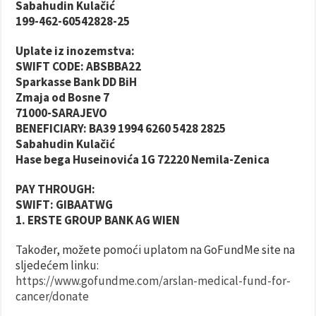
Sabahudin Kulačić
199-462-60542828-25
Uplate iz inozemstva:
SWIFT CODE: ABSBBA22
Sparkasse Bank DD BiH
Zmaja od Bosne 7
71000-SARAJEVO
BENEFICIARY: BA39 1994 6260 5428 2825
Sabahudin Kulačić
Hase bega Huseinovića 1G 72220 Nemila-Zenica
PAY THROUGH:
SWIFT: GIBAATWG
1. ERSTE GROUP BANK AG WIEN
Također, možete pomoći uplatom na GoFundMe site na
sljedećem linku:
https://www.gofundme.com/arslan-medical-fund-for-
cancer/donate