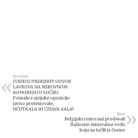
Previous
(VIDEO) PREKINUT GOVOR
LAVROVA NA MIROVNOM
KONGRESU U SOČIJU:
Pristalice sirijske opozicije
javno protestovale,
UĆUTKALA IH ČITAVA SALA!
Next
Belgijski restorani prodavali
flaširanu mineralnu vodu
koju su točili iz česme