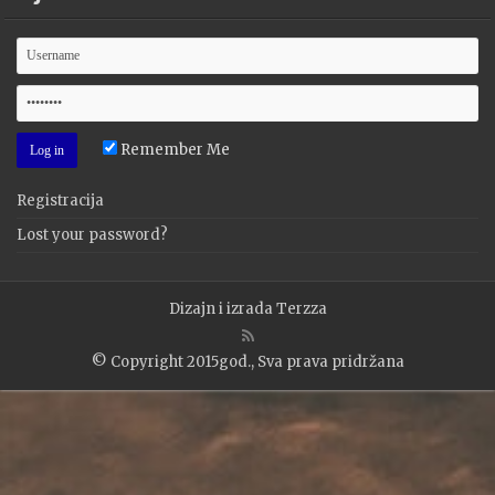
Remember Me
Registracija
Lost your password?
Dizajn i izrada
Terzza
© Copyright 2015god., Sva prava pridržana
WP2Social Auto Publish
Powered By :
XYZScripts.com