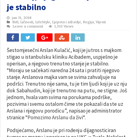
je stabilno
jan 31, 2018
BiH
,
Ličnosti
,
LifeStyle
,
Ljepota i zdravlje
,
Regija
,
Vijesti
Leave a comment
1,301 Views
Šestomjesečni Arslan Kulačić, koji je jutros s majkom
stigao u istanbulsku kliniku Acibadem, uspješno je
operisan, a njegovo trenutno stanje je stabilno.
“Moraju se sačekati naredna 24 sata i pratiti njegovo
stanje. Arslanova majka vam se svima zahvaljuje na
podršci. Trenutno nije sama, tu je tim ljudi koji je uz nju
dok Sabahudin, koji je trenutno na putu, ne stigne. Još
jednom, hvala vam svima na porukama podrške,
pozivima i svemu ostalom čime ste pokazali da ste uz
Arslana i njegovu porodicu”, napisao je administrator
stranice “
Pomozimo Arslanu da živi
“.
Podsjećamo, Arslanu je pri rođenju dijagnosticiran
tumor na mozgu i operisan je na UKC-u Tuzla. Nažalost,