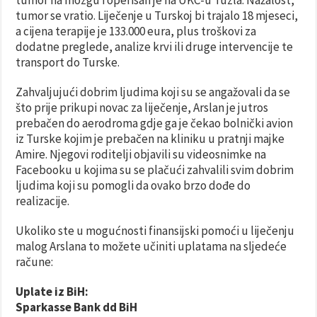
tumor se vratio. Liječenje u Turskoj bi trajalo 18 mjeseci,
a cijena terapije je 133.000 eura, plus troškovi za
dodatne preglede, analize krvi ili druge intervencije te
transport do Turske.
Zahvaljujući dobrim ljudima koji su se angažovali da se
što prije prikupi novac za liječenje, Arslan je jutros
prebačen do aerodroma gdje ga je čekao bolnički avion
iz Turske kojim je prebačen na kliniku u pratnji majke
Amire. Njegovi roditelji objavili su videosnimke na
Facebooku u kojima su se plačući zahvalili svim dobrim
ljudima koji su pomogli da ovako brzo dođe do
realizacije.
Ukoliko ste u mogućnosti finansijski pomoći u liječenju
malog Arslana to možete učiniti uplatama na sljedeće
račune:
Uplate iz BiH:
Sparkasse Bank dd BiH