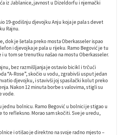
 iz Jablanice, javnost u Dizeldorfu i njemački
io 19-godišnju djevojku Anju koja je pala s devet
ku Rajnu.
 je, dok je šetala preko mosta Oberkasseler ispao
lefon i djevojka je pala u rijeku. Ramo Begović je tu
ne i u tom se trenutku našao na mostu Oberkasseler.
nu, bez razmišljanja je ostavio bicikl i trčući
oda “A-Rose”, skočio u vodu, zgrabivši usput jedan
hvatio djevojku, i stavivši joj spasilački kolut preko
jenja. Nakon 12 minuta borbe s valovima, stigli su
ne vode.
 jednu bolnicu. Ramo Begović u bolnici je stigao u
je to refleksno. Morao sam skočiti. Sve je uredu,
olnice i otišao je direktno na svoje radno mjesto –