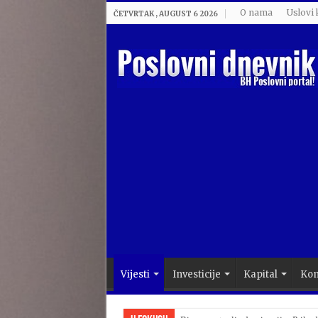
O nama
Uslovi 
ČETVRTAK , AUGUST 6 2026
Vijesti
Investicije
Kapital
Kom