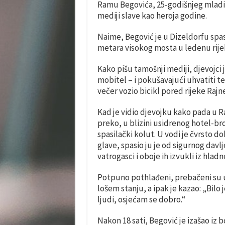
Ramu Begovića, 25-godišnjeg mladića
mediji slave kao heroja godine.
Naime, Begović je u Dizeldorfu spas
metara visokog mosta u ledenu rije
Kako pišu tamošnji mediji, djevojci
mobitel – i pokušavajući uhvatiti te
večer vozio bicikl pored rijeke Raj
Kad je vidio djevojku kako pada u Raj
preko, u blizini usidrenog hotel-br
spasilački kolut. U vodi je čvrsto do
glave, spasio ju je od sigurnog davl
vatrogasci i oboje ih izvukli iz hlad
Potpuno pothlađeni, prebačeni su u
lošem stanju, a ipak je kazao: „Bilo 
ljudi, osjećam se dobro.“
Nakon 18 sati, Begović je izašao iz b