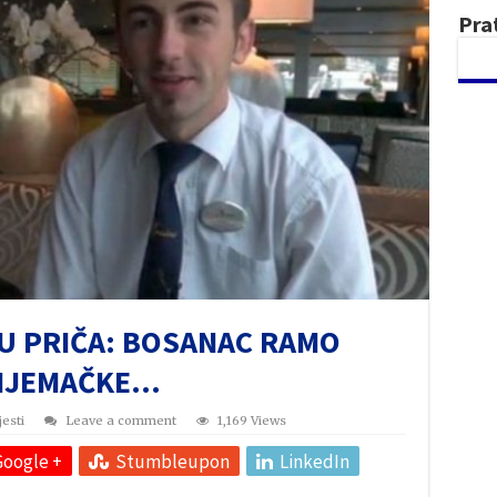
Pra
MU PRIČA: BOSANAC RAMO
 NJEMAČKE…
jesti
Leave a comment
1,169 Views
Google +
Stumbleupon
LinkedIn