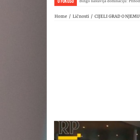
U Fokusu
Bingo nastavlja dominaciju: Prihod
Home
/
Ličnosti
/
CIJELI GRAD O NJEM