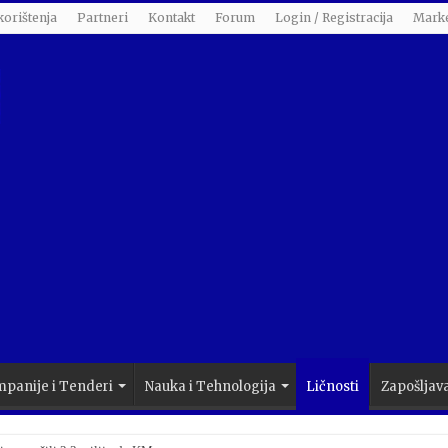
korištenja
Partneri
Kontakt
Forum
Login / Registracija
Marke
panije i Tenderi
Nauka i Tehnologija
Ličnosti
Zapošljav