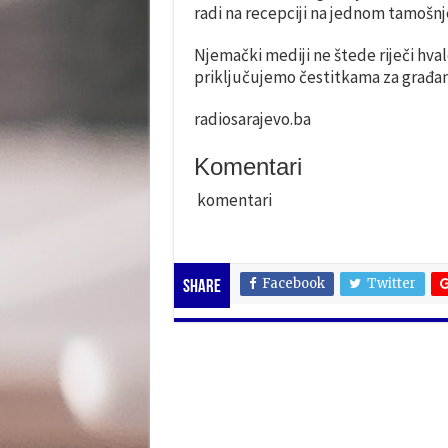
radi na recepciji na jednom tamošnj
Njemački mediji ne štede riječi hval
priključujemo čestitkama za građan
radiosarajevo.ba
Komentari
komentari
Facebook
Twitter
Share