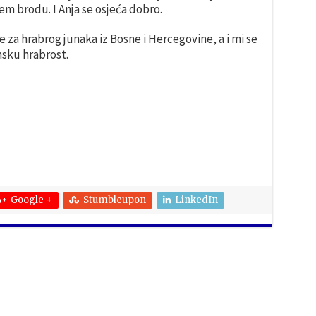
em brodu. I Anja se osjeća dobro.
e za hrabrog junaka iz Bosne i Hercegovine, a i mi se
sku hrabrost.
Google +
Stumbleupon
LinkedIn