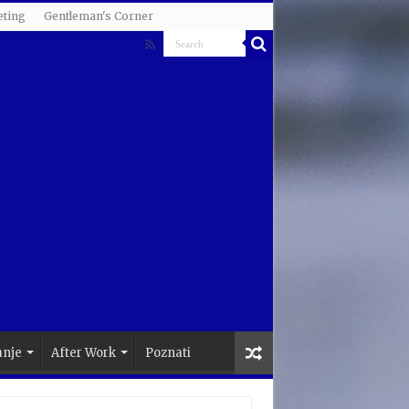
ting
Gentleman's Corner
anje
After Work
Poznati