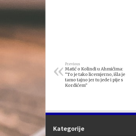
Previous
Matić o Kolindi u Ahmićima:
“To je tako licemjerno, išla je
tamo tajno jer tu jede i pije s
Kordićem”
Kategorije