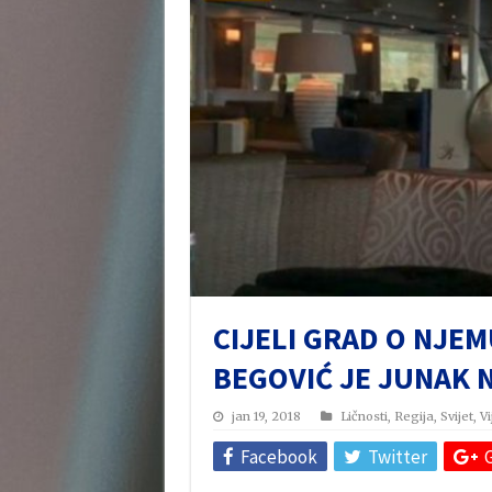
CIJELI GRAD O NJE
BEGOVIĆ JE JUNAK
jan 19, 2018
Ličnosti
,
Regija
,
Svijet
,
Vi
Facebook
Twitter