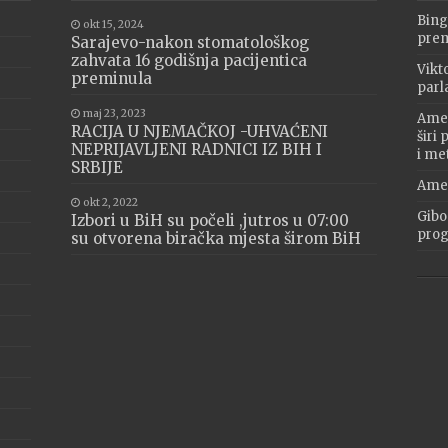
Bing
okt 15, 2024
prem
Sarajevo-nakon stomatološkog
zahvata 16 godišnja pacijentica
Vikt
preminula
parl
maj 23, 2023
Amer
RACIJA U NJEMAČKOJ -UHVAĆENI
širi
NEPRIJAVLJENI RADNICI IZ BIH I
i me
SRBIJE
Amer
okt 2, 2022
Gibo
Izbori u BiH su počeli ,jutros u 07:00
progr
su otvorena biračka mjesta širom BiH