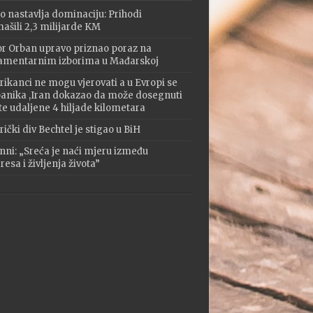
o nastavlja dominaciju: Prihodi
ašili 2,3 milijarde KM
or Orban upravo priznao poraz na
amentarnim izborima u Mađarskoj
ikanci ne mogu vjerovati a u Evropi se
 panika ,Iran dokazao da može dosegnuti
te udaljene 4 hiljade kilometara
ički div Bechtel je stigao u BiH
nni: „Sreća je naći mjeru između
esa i življenja života”