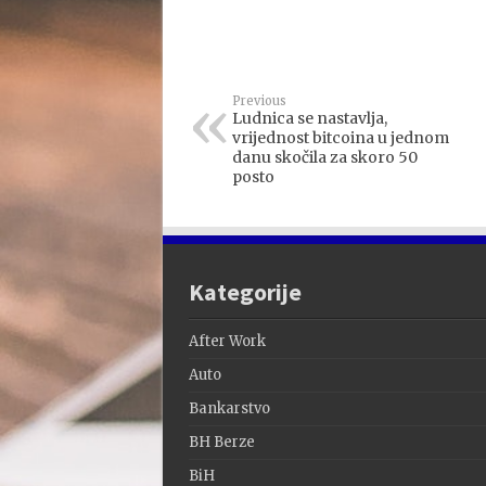
Previous
Ludnica se nastavlja,
vrijednost bitcoina u jednom
danu skočila za skoro 50
posto
Kategorije
After Work
Auto
Bankarstvo
BH Berze
BiH