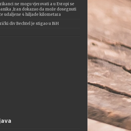
ikanci ne mogu vjerovati a u Evropi se
 panika ,Iran dokazao da može dosegnuti
te udaljene 4 hiljade kilometara
ički div Bechtel je stigao u BiH
java