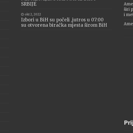
SRBIJE
Amer
širi
i me
okt 2, 2022
Izbori u BiH su počeli ,jutros u 07:00
Amer
su otvorena biračka mjesta širom BiH
Pri