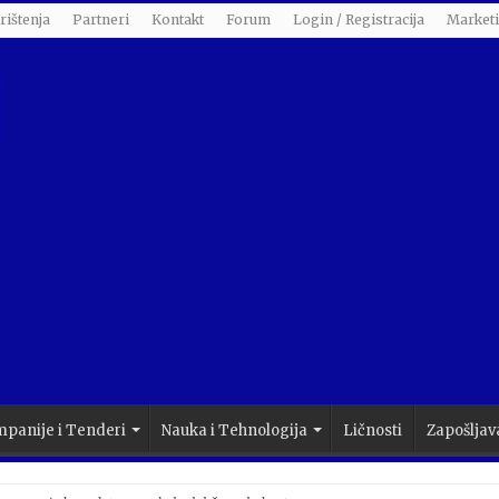
rištenja
Partneri
Kontakt
Forum
Login / Registracija
Market
panije i Tenderi
Nauka i Tehnologija
Ličnosti
Zapošljav