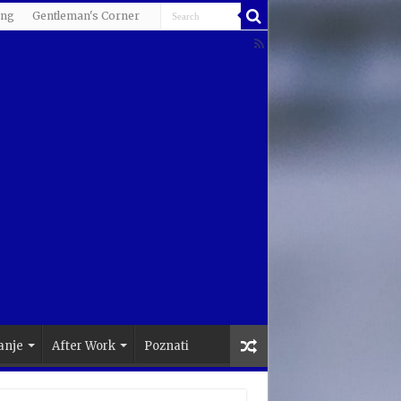
ing
Gentleman's Corner
anje
After Work
Poznati