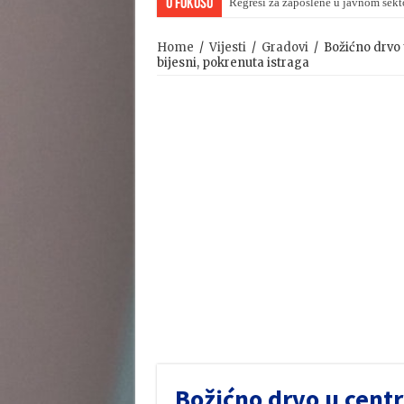
U Fokusu
Regresi za zaposlene u javnom sekt
Home
/
Vijesti
/
Gradovi
/
Božićno drvo 
bijesni, pokrenuta istraga
Božićno drvo u cent