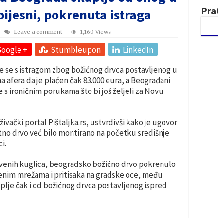
Pra
ijesni, pokrenuta istraga
Leave a comment
1,160 Views
Google +
Stumbleupon
LinkedIn
 se s istragom zbog božićnog drvca postavljenog u
a afera da je plaćen čak 83.000 eura, a Beograđani
e s ironičnim porukama što bi još željeli za Novu
ivački portal Pištaljka.rs, ustvrdivši kako je ugovor
tno drvo već bilo montirano na početku središnje
i.
crvenih kuglica, beogradsko božićno drvo pokrenulo
venim mrežama i pritisaka na gradske oce, među
uplje čak i od božićnog drvca postavljenog ispred