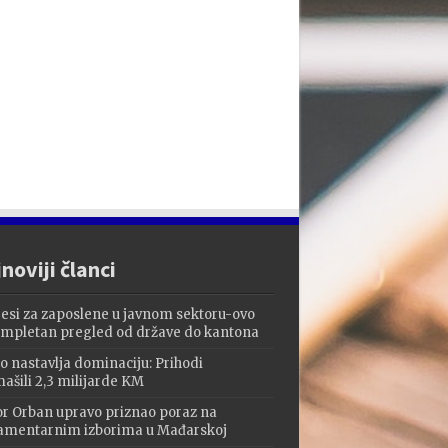
noviji članci
esi za zaposlene u javnom sektoru-ovo
ompletan pregled od države do kantona
o nastavlja dominaciju: Prihodi
ašili 2,3 milijarde KM
or Orban upravo priznao poraz na
amentarnim izborima u Mađarskoj