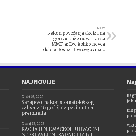
Next
Nakon povećanja akciza na
gorivo, stiže nova tranša
MMF-a: Evo koliko novca
dobija Bosna i Hercegovina…
NAJNOVIJE
Naj
Regr
okt 15, 2024
je k
Sarajevo-nakon stomatološkog
zahvata 16 godišnja pacijentica
Bing
preminula
prem
maj 23, 2023
Vikt
RACIJA U NJEMAČKOJ -UHVAĆENI
parl
NEPRIJAVLJENI RADNICI IZ BIH I