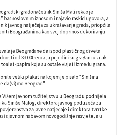
gradski gradonačelnik Siniša Mali rekao je
” basnoslovnim iznosom i najavio raskid ugovora, a
onik javnog natječaja za ukrašavanje grada, priopćila
oniti Beograđanima kao svoj doprinos dekoriranju
ala je Beograđane da ispod plastičnog drveta
ednosti od 83.000 eura, a pojedini su građani u znak
toalet-papira koje su ostale visjeti između grana.
onile veliki plakat na kojem je pisalo “Sinišina
 “Ne da(vi)mo Beograd”.
je Višem javnom tužiteljstvu u Beogradu podnijela
ika Siniše Malog, direktora javnog poduzeća za
povjerenstva za javne natječaje i direktora tvrrtke
zi s javnom nabavom novogodišnje rasvjete, a u