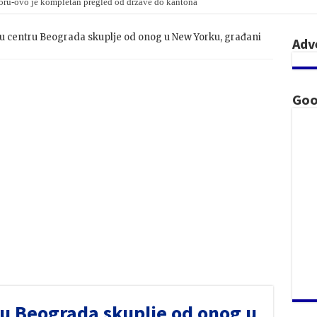
oru-ovo je kompletan pregled od države do kantona
u centru Beograda skuplje od onog u New Yorku, građani
Adv
Goo
ru Beograda skuplje od onog u