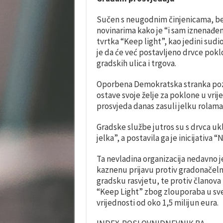
Sučen s neugodnim činjenicama, beo
novinarima kako je “i sam iznenađen
tvrtka “Keep light”, kao jedini sudi
je da će već postavljeno drvce pokl
gradskih ulica i trgova.
Oporbena Demokratska stranka pozv
ostave svoje želje za poklone u vrij
prosvjeda danas zasuli jelku rolama 
Gradske službe jutros su s drvca ukl
jelka”, a postavila ga je inicijativa
Ta nevladina organizacija nedavno 
kaznenu prijavu protiv gradonačeln
gradsku rasvjetu, te protiv članova 
“Keep Light” zbog zlouporaba u sve
vrijednosti od oko 1,5 milijun eura.