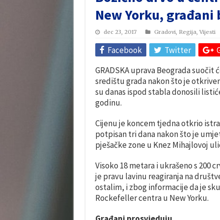
New Yorku, građani b
dec 23, 2017
Gradovi
,
Regija
,
Vijesti
Facebook
Twitter
GRADSKA uprava Beograda suočit će
središtu grada nakon što je otkriven
su danas ispod stabla donosili listić
godinu.
Cijenu je koncem tjedna otkrio istraž
potpisan tri dana nakon što je umje
pješačke zone u Knez Mihajlovoj ulic
Visoko 18 metara i ukrašeno s 200 
je pravu lavinu reagiranja na društ
ostalim, i zbog informacije da je sk
Rockefeller centra u New Yorku.
Građani prosvjeduju