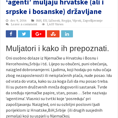
‘agenti’ muljaju hrvatske (ali i
srpske i bosanske) državljane
dec 9, 2016
BiH
,
EU
,
Ličnosti
,
Regija
,
Vijesti
,
Zapošljavanje
Leave a comment
1,403 Views
Muljatori i kako ih prepoznati.
Oni osobno dolaze iz Njemačke u Hrvatsku i Bosnu i
Hercehovinu,Srbiju i td.. Lijepo su obučeni, puni obećanja,
naizgled dobronamjerni. Ljudima, koji hodaju po rubu očaja
zbog nezaposlenosti ili neisplaćenih plaća, nude posao. Idu
od vrata do vrata, kako su za koga čuli da mu posao treba.
Ili su putem društvenih mreža dogovorili sastanak. Tvrde
da sređuju njemačke papire, stan, posao… Sebe nazivaju
‘agentima’. Vlasnici su tvrtki koje ‘posreduju’ pri
zapošljavanju. Naizgled, oni su ozbiljni poslovni ljudi
porijeklom iz Hrvatske,BiH,Srbije (ili drugih susjednih
zemalja) koji su uspjeli u Njemačkoj.