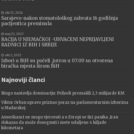
okt 15, 2024
Sarajevo-nakon stomatološkog zahvata 16 godišnja
pacijentica preminula
maj 23, 2023
RACIJA U NJEMAČKOJ -UHVAĆENI NEPRIJAVLJENI
RADNICI IZ BIH I SRBIJE
okt 2, 2022
Izbori u BiH su počeli ,jutros u 07:00 su otvorena
biračka mjesta širom BiH
Najnoviji članci
Bingo nastavlja dominaciju: Prihodi premašili 2,3 milijarde KM
Viktor Orban upravo priznao poraz na parlamentarnim izborima
u Mađarskoj
Amerikanci ne mogu vjerovati a u Evropi se širi panika ,Iran
dokazao da može dosegnuti i mete udaljene 4 hiljade
kilometara