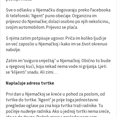
Sve o odlasku u Njemačku dogovaraju preko Facebooka
ili telefonski. ‘Agent’ puno obećaje. Organizira im
prijevoz do Njemačke; dolazi osobno po njih nekolicinu,
svojim automobilom. Prijevoz se plaća.
S njima zatim potpisuje ugovor. Priča im koliko ljudi je
on već zaposlio u Njemačkoj i kako im se život okrenuo
nabolje.
Zatim im ‘osigura smještaj’ u Njemačkoj. Obično to bude
u njegovoj kući, koja nekad nema vode ni grijanja. Ljeti
se ‘klijenti’ snađu. Ali zimi…
Naplaćuje adresu tvrtke
Prvi dan u Njemačkoj se kreće u pohod za poslom, od
tvrtke do tvrtke. ‘Agent’ je prije toga jednostavno
pregledao oglase pa zna koja tvrtka traži radnike. Tu
počinje nuđenje radnika. Ako u jednoj tvrtki nema sreće,