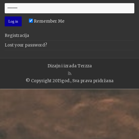
Remember Me
Registracija
Lost your password?
Dizajn i izrada
Terzza
© Copyright 2015god., Sva prava pridržana
WP2Social Auto Publish
Powered By :
XYZScripts.com