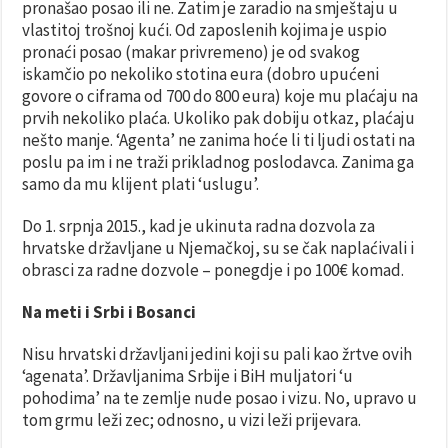
pronašao posao ili ne. Zatim je zaradio na smještaju u
vlastitoj trošnoj kući. Od zaposlenih kojima je uspio
pronaći posao (makar privremeno) je od svakog
iskamčio po nekoliko stotina eura (dobro upućeni
govore o ciframa od 700 do 800 eura) koje mu plaćaju na
prvih nekoliko plaća. Ukoliko pak dobiju otkaz, plaćaju
nešto manje. ‘Agenta’ ne zanima hoće li ti ljudi ostati na
poslu pa im i ne traži prikladnog poslodavca. Zanima ga
samo da mu klijent plati ‘uslugu’.
Do 1. srpnja 2015., kad je ukinuta radna dozvola za
hrvatske državljane u Njemačkoj, su se čak naplaćivali i
obrasci za radne dozvole – ponegdje i po 100€ komad.
Na meti i Srbi i Bosanci
Nisu hrvatski državljani jedini koji su pali kao žrtve ovih
‘agenata’. Državljanima Srbije i BiH muljatori ‘u
pohodima’ na te zemlje nude posao i vizu. No, upravo u
tom grmu leži zec; odnosno, u vizi leži prijevara.