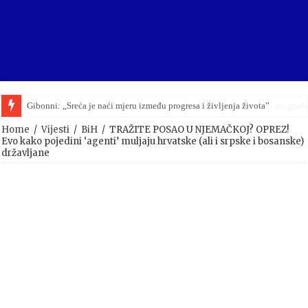
Lidl završio megacentar u BiH vrijedan 100 miliona eura: Ovo je lista grad
Home
/
Vijesti
/
BiH
/
TRAŽITE POSAO U NJEMAČKOJ? OPREZ!
Evo kako pojedini ‘agenti’ muljaju hrvatske (ali i srpske i bosanske)
državljane