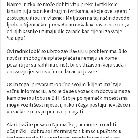
Naime, nitko ne može dobiti vizu preko tvrtki koje
iznajmljuju radnike drugim tvrtkama, a koje ove ‘agenti’
zastupaju ili su im vlasnici. Muljatori na taj način dovode
ljude u Njemačku, pronađu im nekakav posao na crno, a
od njih kasnije uzimaju dio zarade kao cijenu za svoje
‘usluge’.
Ovi radnici obično ubrzo završavaju u problemima. Bilo
novčanim zbog neisplate plaća (a nemaju se kome
požaliti jer su radili na crno), bilo s državom koju sada i
oni varaju jer su uvučeni u lanac prijevare.
Osim toga, prevaranti obično svojim ‘klijentima’ taje
važnu informaciju, a to je da se s vozačkim dozvolama za
kamione i autobuse BiH i Srbije po njemačkim cestama
mogu voziti šest mjeseci, nakon čega postaju nevažeće i
vozački se moraju ponovo polagati.
Ako i tražite posao u Njemačkoj, nemojte to raditi
očajnički – dobro se informirajte s kim se upuštate u