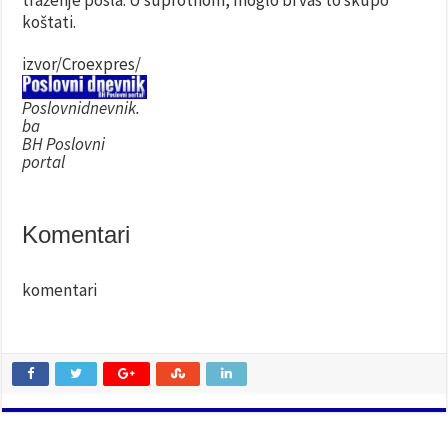
traženje posla. U suprotnom, moglo bi vas to skupo
koštati.
izvor/Croexpres/
Poslovnidnevnik.
ba
BH Poslovni
portal
Komentari
komentari