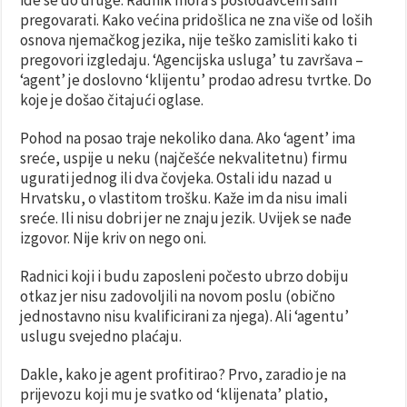
ide se do druge. Radnik mora s poslodavcem sam
pregovarati. Kako većina pridošlica ne zna više od loših
osnova njemačkog jezika, nije teško zamisliti kako ti
pregovori izgledaju. ‘Agencijska usluga’ tu završava –
‘agent’ je doslovno ‘klijentu’ prodao adresu tvrtke. Do
koje je došao čitajući oglase.
Pohod na posao traje nekoliko dana. Ako ‘agent’ ima
sreće, uspije u neku (najčešće nekvalitetnu) firmu
ugurati jednog ili dva čovjeka. Ostali idu nazad u
Hrvatsku, o vlastitom trošku. Kaže im da nisu imali
sreće. Ili nisu dobri jer ne znaju jezik. Uvijek se nađe
izgovor. Nije kriv on nego oni.
Radnici koji i budu zaposleni počesto ubrzo dobiju
otkaz jer nisu zadovoljili na novom poslu (obično
jednostavno nisu kvalificirani za njega). Ali ‘agentu’
uslugu svejedno plaćaju.
Dakle, kako je agent profitirao? Prvo, zaradio je na
prijevozu koji mu je svatko od ‘klijenata’ platio,