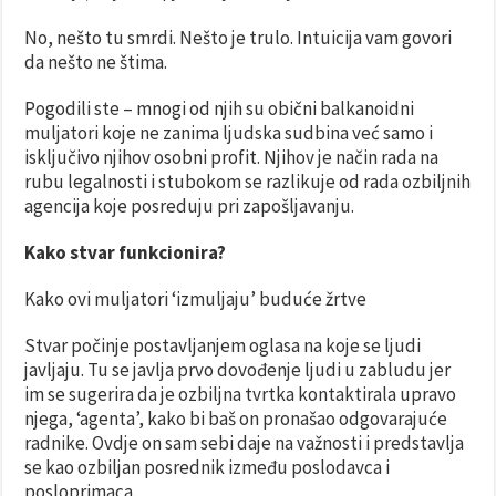
No, nešto tu smrdi. Nešto je trulo. Intuicija vam govori
da nešto ne štima.
Pogodili ste – mnogi od njih su obični balkanoidni
muljatori koje ne zanima ljudska sudbina već samo i
isključivo njihov osobni profit. Njihov je način rada na
rubu legalnosti i stubokom se razlikuje od rada ozbiljnih
agencija koje posreduju pri zapošljavanju.
Kako stvar funkcionira?
Kako ovi muljatori ‘izmuljaju’ buduće žrtve
Stvar počinje postavljanjem oglasa na koje se ljudi
javljaju. Tu se javlja prvo dovođenje ljudi u zabludu jer
im se sugerira da je ozbiljna tvrtka kontaktirala upravo
njega, ‘agenta’, kako bi baš on pronašao odgovarajuće
radnike. Ovdje on sam sebi daje na važnosti i predstavlja
se kao ozbiljan posrednik između poslodavca i
posloprimaca.