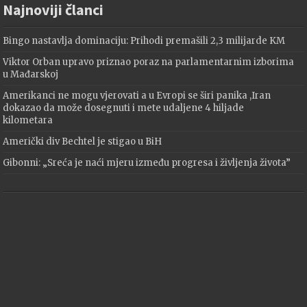
Najnoviji članci
Bingo nastavlja dominaciju: Prihodi premašili 2,3 milijarde KM
Viktor Orban upravo priznao poraz na parlamentarnim izborima
u Mađarskoj
Amerikanci ne mogu vjerovati a u Evropi se širi panika ,Iran
dokazao da može dosegnuti i mete udaljene 4 hiljade
kilometara
Američki div Bechtel je stigao u BiH
Gibonni: „Sreća je naći mjeru između progresa i življenja života”