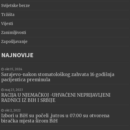
Svijetske berze
Tržišta
Vijesti
Zanimljivosti
Zapošljavanje
NAJNOVIJE
okt 15, 2024
Sarajevo-nakon stomatološkog zahvata 16 godišnja
pacijentica preminula
maj 23, 2023
RACIJA U NJEMAČKOJ -UHVAĆENI NEPRIJAVLJENI
RADNICI IZ BIH I SRBIJE
okt 2, 2022
Izbori u BiH su počeli ,jutros u 07:00 su otvorena
biračka mjesta širom BiH