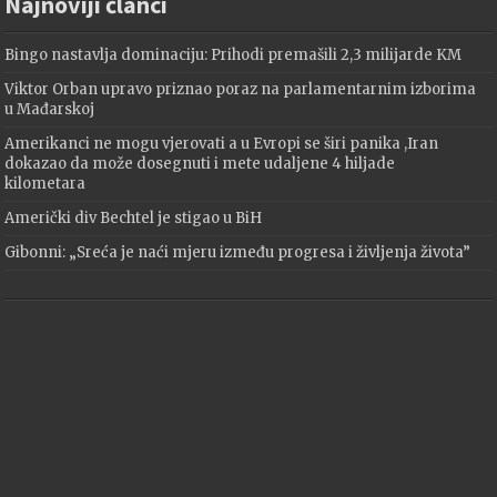
Najnoviji članci
Bingo nastavlja dominaciju: Prihodi premašili 2,3 milijarde KM
Viktor Orban upravo priznao poraz na parlamentarnim izborima
u Mađarskoj
Amerikanci ne mogu vjerovati a u Evropi se širi panika ,Iran
dokazao da može dosegnuti i mete udaljene 4 hiljade
kilometara
Američki div Bechtel je stigao u BiH
Gibonni: „Sreća je naći mjeru između progresa i življenja života”