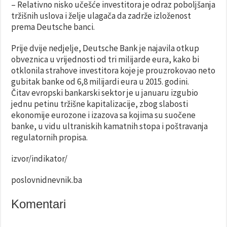
– Relativno nisko učešće investitora je odraz poboljšanja
tržišnih uslova i želje ulagača da zadrže izloženost
prema Deutsche banci.
Prije dvije nedjelje, Deutsche Bank je najavila otkup
obveznica u vrijednosti od tri milijarde eura, kako bi
otklonila strahove investitora koje je prouzrokovao neto
gubitak banke od 6,8 milijardi eura u 2015. godini.
Čitav evropski bankarski sektor je u januaru izgubio
jednu petinu tržišne kapitalizacije, zbog slabosti
ekonomije eurozone i izazova sa kojima su suočene
banke, u vidu ultraniskih kamatnih stopa i poštravanja
regulatornih propisa.
izvor/indikator/
poslovnidnevnik.ba
Komentari