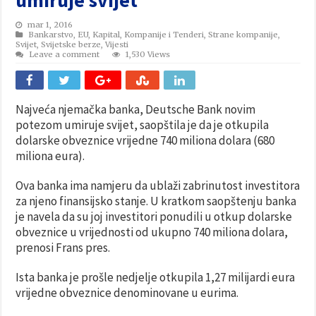
mar 1, 2016
Bankarstvo
,
EU
,
Kapital
,
Kompanije i Tenderi
,
Strane kompanije
,
Svijet
,
Svijetske berze
,
Vijesti
Leave a comment
1,530 Views
Najveća njemačka banka, Deutsche Bank novim
potezom umiruje svijet, saopštila je da je otkupila
dolarske obveznice vrijedne 740 miliona dolara (680
miliona eura).
Ova banka ima namjeru da ublaži zabrinutost investitora
za njeno finansijsko stanje. U kratkom saopštenju banka
je navela da su joj investitori ponudili u otkup dolarske
obveznice u vrijednosti od ukupno 740 miliona dolara,
prenosi Frans pres.
Ista banka je prošle nedjelje otkupila 1,27 milijardi eura
vrijedne obveznice denominovane u eurima.