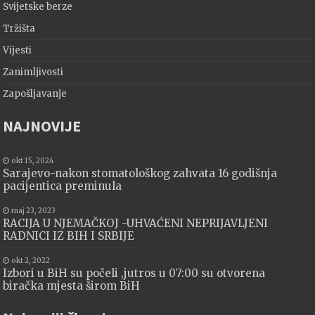
Svijetske berze
Tržišta
Vijesti
Zanimljivosti
Zapošljavanje
NAJNOVIJE
okt 15, 2024
Sarajevo-nakon stomatološkog zahvata 16 godišnja
pacijentica preminula
maj 23, 2023
RACIJA U NJEMAČKOJ -UHVAĆENI NEPRIJAVLJENI
RADNICI IZ BIH I SRBIJE
okt 2, 2022
Izbori u BiH su počeli ,jutros u 07:00 su otvorena
biračka mjesta širom BiH