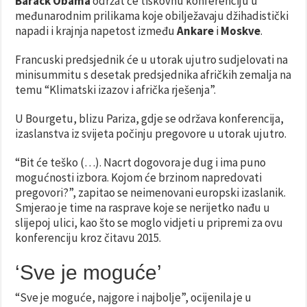
Barack Obama
održat će tiskovnu konferenciju u
međunarodnim prilikama koje obilježavaju džihadistički
napadi i krajnja napetost između
Ankare
i
Moskve
.
Francuski predsjednik će u utorak ujutro sudjelovati na
minisummitu s desetak predsjednika afričkih zemalja na
temu “Klimatski izazov i afrička rješenja”.
U Bourgetu, blizu Pariza, gdje se održava konferencija,
izaslanstva iz svijeta počinju pregovore u utorak ujutro.
“Bit će teško (…). Nacrt dogovora je dug i ima puno
mogućnosti izbora. Kojom će brzinom napredovati
pregovori?”, zapitao se neimenovani europski izaslanik.
Smjerao je time na rasprave koje se nerijetko nađu u
slijepoj ulici, kao što se moglo vidjeti u pripremi za ovu
konferenciju kroz čitavu 2015.
‘Sve je moguće’
“Sve je moguće, najgore i najbolje”, ocijenila je u