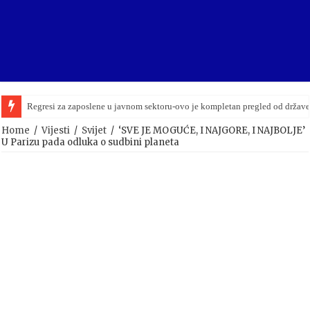
Regresi za zaposlene u javnom sektoru-ovo je kompletan pregled od držav
Home
/
Vijesti
/
Svijet
/
‘SVE JE MOGUĆE, I NAJGORE, I NAJBOLJE’
U Parizu pada odluka o sudbini planeta