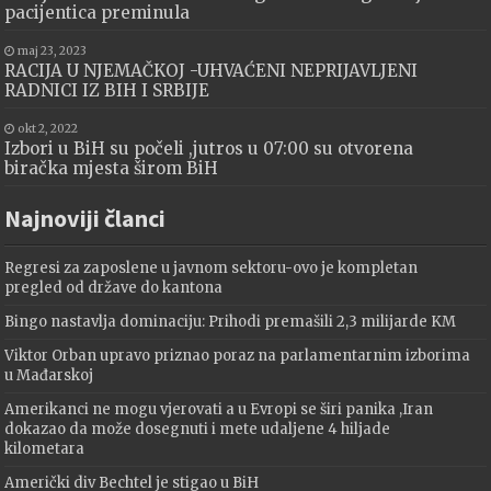
pacijentica preminula
maj 23, 2023
RACIJA U NJEMAČKOJ -UHVAĆENI NEPRIJAVLJENI
RADNICI IZ BIH I SRBIJE
okt 2, 2022
Izbori u BiH su počeli ,jutros u 07:00 su otvorena
biračka mjesta širom BiH
Najnoviji članci
Regresi za zaposlene u javnom sektoru-ovo je kompletan
pregled od države do kantona
Bingo nastavlja dominaciju: Prihodi premašili 2,3 milijarde KM
Viktor Orban upravo priznao poraz na parlamentarnim izborima
u Mađarskoj
Amerikanci ne mogu vjerovati a u Evropi se širi panika ,Iran
dokazao da može dosegnuti i mete udaljene 4 hiljade
kilometara
Američki div Bechtel je stigao u BiH