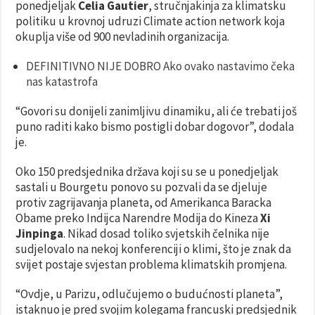
ponedjeljak
Celia Gautier
, stručnjakinja za klimatsku
politiku u krovnoj udruzi Climate action network koja
okuplja više od 900 nevladinih organizacija.
DEFINITIVNO NIJE DOBRO Ako ovako nastavimo čeka
nas katastrofa
“Govori su donijeli zanimljivu dinamiku, ali će trebati još
puno raditi kako bismo postigli dobar dogovor”, dodala
je.
Oko 150 predsjednika država koji su se u ponedjeljak
sastali u Bourgetu ponovo su pozvali da se djeluje
protiv zagrijavanja planeta, od Amerikanca Baracka
Obame preko Indijca Narendre Modija do Kineza
Xi
Jinpinga
. Nikad dosad toliko svjetskih čelnika nije
sudjelovalo na nekoj konferenciji o klimi, što je znak da
svijet postaje svjestan problema klimatskih promjena.
“Ovdje, u Parizu, odlučujemo o budućnosti planeta”,
istaknuo je pred svojim kolegama francuski predsjednik