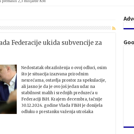
i premašili 2,3 milijarde KM
Adv
Goo
ada Federacije ukida subvencije za
Nedostatak obrazloženja o ovoj odluci, osim
što je situacija izazvana prirodnim
nesrećama, ostavlja prostor za spekulacije,
ali jasno je da je ovo još jedan udar na
stabilnost malih i srednjih preduzeća u
Federaciji BiH. Krajem decembra, tačnije
30.12.2024. godine Vlada FBiH je donijela
odluku o prestanku važenja utrošaka