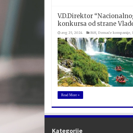
V.D.Direktor “Nacionaln
konkursa od strane Vlade
avg 25, 2024
BiH
,
Domaće kompanije
,
Read More »
Kategorije