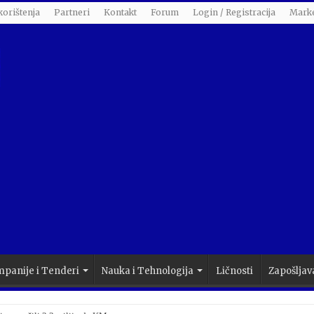
korištenja
Partneri
Kontakt
Forum
Login / Registracija
Marke
panije i Tenderi
Nauka i Tehnologija
Ličnosti
Zapošljav