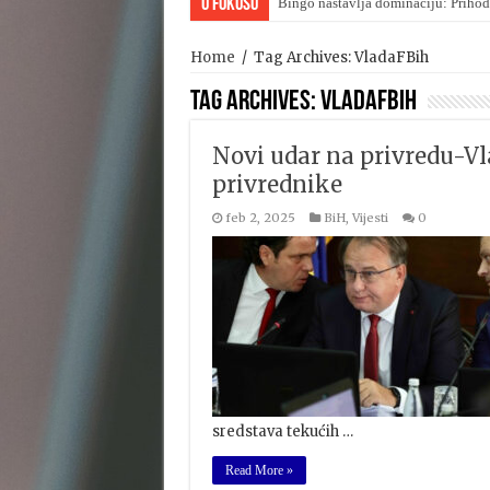
U Fokusu
Bingo nastavlja dominaciju: Prihod
Home
/
Tag Archives: VladaFBih
Tag Archives:
VladaFBih
Novi udar na privredu-Vl
privrednike
feb 2, 2025
BiH
,
Vijesti
0
sredstava tekućih …
Read More »