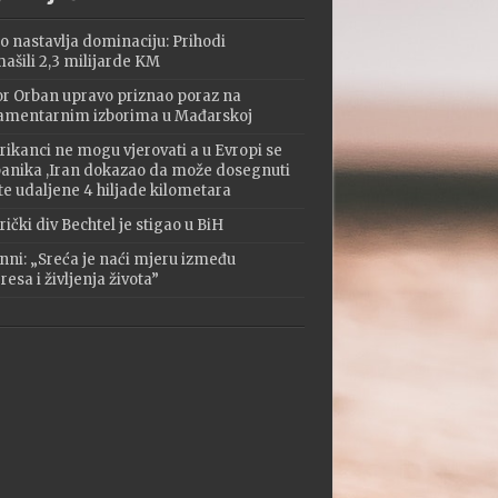
o nastavlja dominaciju: Prihodi
ašili 2,3 milijarde KM
or Orban upravo priznao poraz na
amentarnim izborima u Mađarskoj
ikanci ne mogu vjerovati a u Evropi se
 panika ,Iran dokazao da može dosegnuti
te udaljene 4 hiljade kilometara
ički div Bechtel je stigao u BiH
nni: „Sreća je naći mjeru između
esa i življenja života”