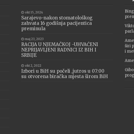
Bing
okt 15, 2024
prem
Sarajevo-nakon stomatološkog
zahvata 16 godišnja pacijentica
Vikt
preminula
parl
maj 23, 2023
Amer
RACIJA U NJEMAČKOJ -UHVAĆENI
širi
NEPRIJAVLJENI RADNICI IZ BIH I
i me
SRBIJE
Amer
okt 2, 2022
Gibo
Izbori u BiH su počeli ,jutros u 07:00
progr
su otvorena biračka mjesta širom BiH