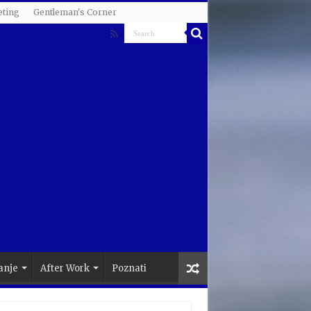
ting
Gentleman's Corner
anje
After Work
Poznati