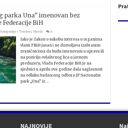
Pra
og parka Una” imenovan bez
 Federacije BiH
Kompanije i Tenderi
,
Vijesti
0
Iako je Zakon o sukobu interesa u organima
vlasti FBiH jasan i ne dozvoljava izabranim
zvaničnicima da budu imenovani u upravu ili
na poziciju ovlaštenog lica u javnom
preduzeću, Vlada Federacije BiH je na
sjednici u aprilu ove godine dala saglasnost
na odluku Nadzornog odbora JP Nacionalni
park „Una“ iz …
NAJNOVIJE
Naj